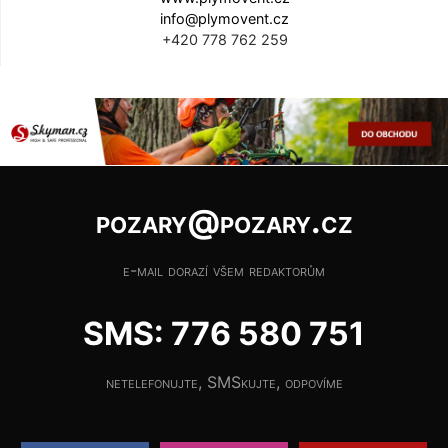
info@plymovent.cz
+420 778 762 259
pozary@pozary.cz
e-mail dorazí všem redaktorům
SMS: 776 580 751
netelefonujte, SMSkujte, odpovíme