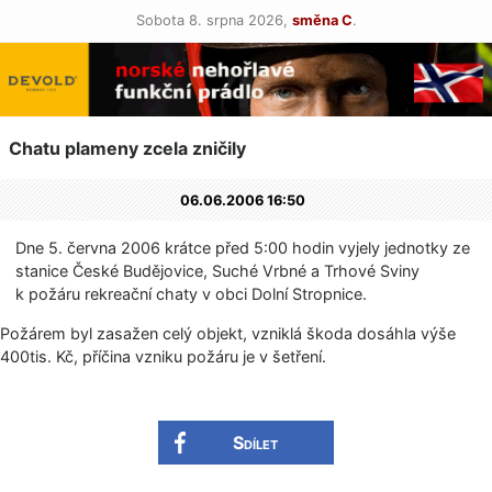
Sobota 8. srpna 2026,
směna C
.
Chatu plameny zcela zničily
06.06.2006 16:50
Dne 5. června 2006 krátce před 5:00 hodin vyjely jednotky ze
stanice České Budějovice, Suché Vrbné a Trhové Sviny
k požáru rekreační chaty v obci Dolní Stropnice.
Požárem byl zasažen celý objekt, vzniklá škoda dosáhla výše
400tis. Kč, příčina vzniku požáru je v šetření.
Sdílet