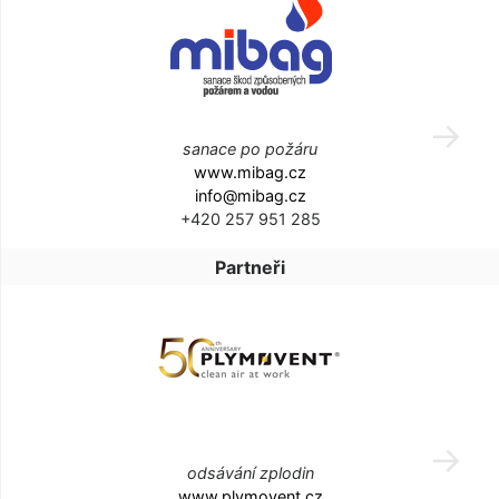
sanace po požáru
www.mibag.cz
info@mibag.cz
+420 257 951 285
Partneři
odsávání zplodin
www.plymovent.cz