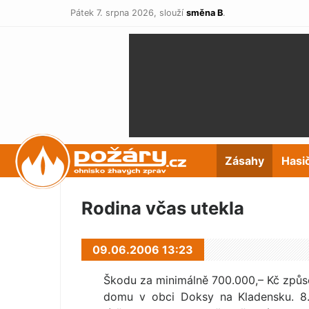
Pátek 7. srpna 2026,
slouží
směna B
.
POŽÁRY.cz
Zásahy
Hasi
Rodina včas utekla
09.06.2006 13:23
Škodu za minimálně 700.000,– Kč způso
domu v obci Doksy na Kladensku. 8.