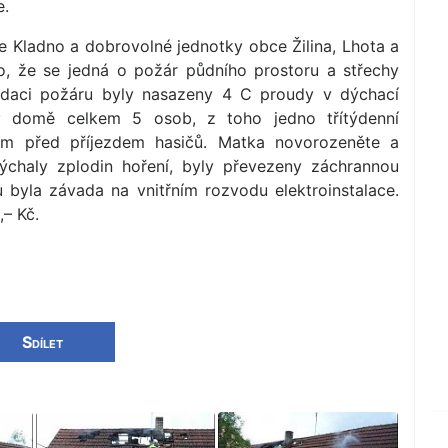
e.
e Kladno a dobrovolné jednotky obce Žilina, Lhota a
no, že se jedná o požár půdního prostoru a střechy
idaci požáru byly nasazeny 4 C proudy v dýchací
v domě celkem 5 osob, z toho jedno třítýdenní
 dům před příjezdem hasičů. Matka novorozeněte a
haly zplodin hoření, byly převezeny záchrannou
u byla závada na vnitřním rozvodu elektroinstalace.
,– Kč.
Sdílet