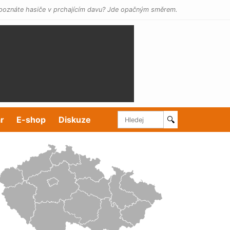
poznáte hasiče v prchajícím davu? Jde opačným směrem.
r
E-shop
Diskuze
🔍