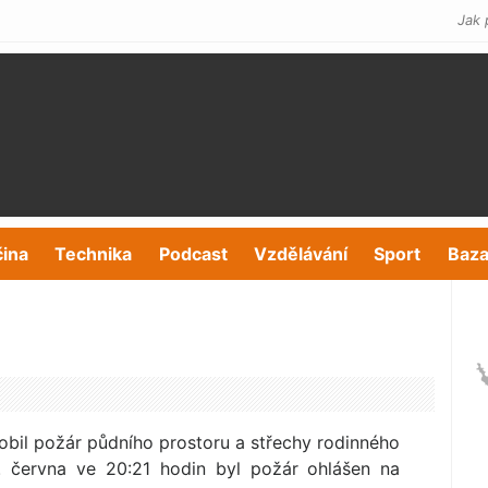
Jak 
čina
Technika
Podcast
Vzdělávání
Sport
Baza
bil požár půdního prostoru a střechy rodinného
 června ve 20:21 hodin byl požár ohlášen na