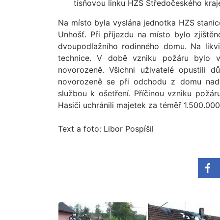
tísňovou linku HZS Středočeského kra­j
Na místo byla vyslána jednotka HZS stanic
Unhošť. Při příjezdu na místo bylo zjiště
dvoupodlažního rodinného domu. Na likv
technice. V době vzniku požáru bylo 
novorozeně. Všichni uživatelé opustili
novorozeně se při odchodu z domu nadýc
službou k ošetření. Příčinou vzniku požár
Hasiči uchránili majetek za téměř 1.500.000
Text a foto: Libor Pospíšil