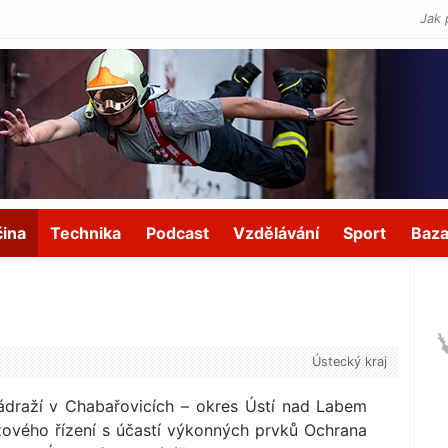
Jak 
čina
Technika
Podcast
Vzdělávání
Sport
Baza
Ústecký kraj
ádraží v Chabařovicích – okres Ústí nad Labem
izového řízení s účastí výkonných prvků Ochrana