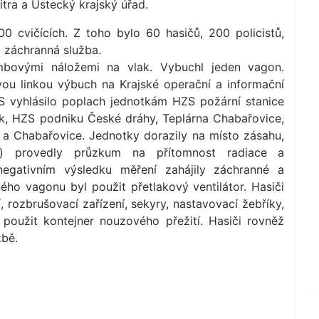
itra a Ústecký krajský úřad.
00 cvičících. Z toho bylo 60 hasičů, 200 policistů,
 záchranná služba.
bombovými náložemi na vlak. Vybuchl jeden vagon.
ou linkou výbuch na Krajské operační a informační
S vyhlásilo poplach jednotkám HZS požární stanice
ík, HZS podniku České dráhy, Teplárna Chabařovice,
a Chabařovice. Jednotky dorazily na místo zásahu,
ka) provedly průzkum na přítomnost radiace a
gativním výsledku měření zahájily záchranné a
ého vagonu byl použit přetlakový ventilátor. Hasiči
, rozbrušovací zařízení, sekyry, nastavovací žebříky,
použit kontejner nouzového přežití. Hasiči rovněž
žbě.