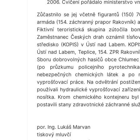
2006. Cvičení pořádalo ministerstvo vn
Zůčastnilo se jej včetně figurantů (150) 7
armáda (154. záchranný prapor Rakovník) a
Fiktivní teroristická skupina zútočila 
Zaměstnanec Českých drah oznámil tísňov
středisko (KOPIS) v Ústí nad Labem. KOPI
Ústí nad Labem, Teplice, 154. ZPR Rakovn
Sboru dobrovolných hasičů obce Chlumec 
(po průzkumu policejního pyrotechni
nebezpečných chemických látek a po ne
vyprošťovací práce. Na odvětrání postižen
používali hydraulické vyprošťovací zařízení
nosítka. Krom chemického kontejneru byl 
postavili stany zdravotnické záchranné slu
por. Ing. Lukáš Marvan
tiskový mluvčí