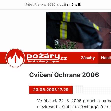
Pátek 7. srpna 2026,
slouží
směna B
.
POŽÁRY.cz
Zásahy
Hasi
Cvičení Ochrana 2006
23.06.2006 17:29
Ve čtvrtek 22. 6. 2006 proběhlo na n
meziresortní štábní cvičení orgánů kr