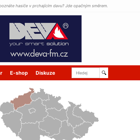
poznáte hasiče v prchajícím davu? Jde opačným směrem.
r
E-shop
Diskuze
🔍