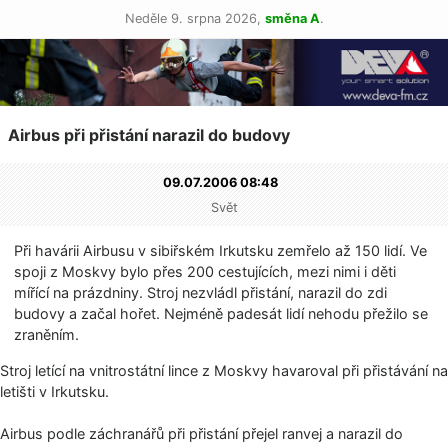
Neděle 9. srpna 2026,
směna A
.
Airbus při přistání narazil do budovy
09.07.2006 08:48
Svět
Při havárii Airbusu v sibiřském Irkutsku zemřelo až 150 lidí. Ve
spoji z Moskvy bylo přes 200 cestujících, mezi nimi i děti
mířící na prázdniny. Stroj nezvládl přistání, narazil do zdi
budovy a začal hořet. Nejméně padesát lidí nehodu přežilo se
zraněním.
Stroj letící na vnitrostátní lince z Moskvy havaroval při přistávání na
letišti v Irkutsku.
Airbus podle záchranářů při přistání přejel ranvej a narazil do