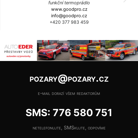
funkční termoprádlo
www.goodpro.cz
info@goodpro.cz
+420 377 983 459
pozary@pozary.cz
e-mail dorazí všem redaktorům
SMS: 776 580 751
netelefonujte, SMSkujte, odpovíme