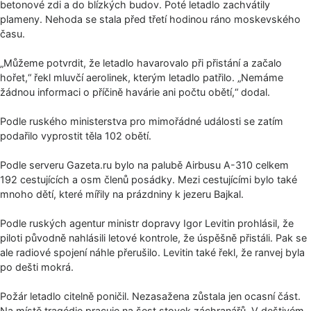
betonové zdi a do blízkých budov. Poté letadlo zachvátily
plameny. Nehoda se stala před třetí hodinou ráno moskevského
času.
„Můžeme potvrdit, že letadlo havarovalo při přistání a začalo
hořet,“ řekl mluvčí aerolinek, kterým letadlo patřilo. „Nemáme
žádnou informaci o příčině havárie ani počtu obětí,“ dodal.
Podle ruského ministerstva pro mimořádné události se zatím
podařilo vyprostit těla 102 obětí.
Podle serveru Gazeta.ru bylo na palubě Airbusu A-310 celkem
192 cestujících a osm členů posádky. Mezi cestujícími bylo také
mnoho dětí, které mířily na prázdniny k jezeru Bajkal.
Podle ruských agentur ministr dopravy Igor Levitin prohlásil, že
piloti původně nahlásili letové kontrole, že úspěšně přistáli. Pak se
ale radiové spojení náhle přerušilo. Levitin také řekl, že ranvej byla
po dešti mokrá.
Požár letadlo citelně poničil. Nezasažena zůstala jen ocasní část.
Na místě tragédie pracuje na šest stovek záchranářů. V deštivém