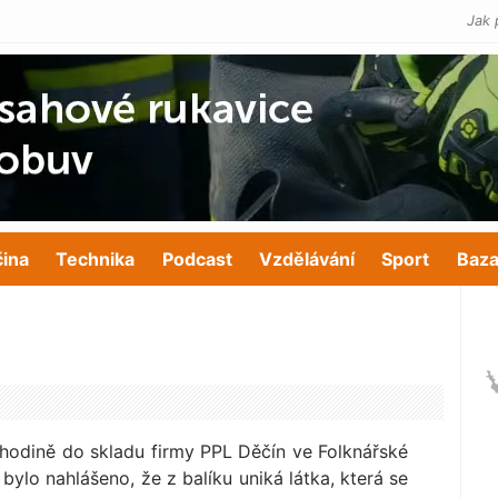
Jak 
čina
Technika
Podcast
Vzdělávání
Sport
Baza
hodině do skladu firmy PPL Děčín ve Folknářské
 bylo nahlášeno, že z balíku uniká látka, která se