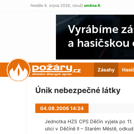
Neděle 9. srpna 2026,
slouží
směna A
.
POŽÁRY.cz
Zásahy
Hasi
Únik nebezpečné látky
04.08.2006 14:24
Jednotka HZS CPS Děčín vyjela po 11. 
ulici v Děčíně II – Starém Městě, odkud