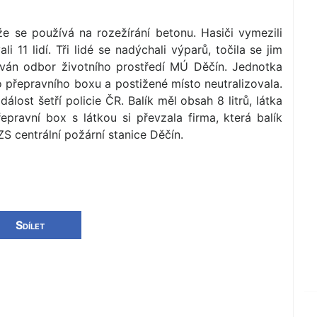
že se používá na rozežírání betonu. Hasiči vymezili
 11 lidí. Tři lidé se nadýchali výparů, točila se jim
mován odbor životního prostředí MÚ Děčín. Jednotka
o přepravního boxu a postižené místo neutralizovala.
lost šetří policie ČR. Balík měl obsah 8 litrů, látka
epravní box s látkou si převzala firma, která balík
S centrální požární stanice Děčín.
Sdílet