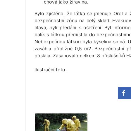
chová jako žíravina.
Bylo zjištěno, že látka se jmenuje Orol a 
bezpečnostní zónu na celý sklad. Evakuovali
hlava, byli předáni k ošetření. Byl infor
balík s látkou přemístila do bezpečnostníh
Nebezpečnou látkou byla kyselina solná. Udá
zasáhla přibližně 0,5 m2. Bezpečnostní př
poslala. Zasahovalo celkem 8 příslušníků HZ
Ilustrační foto.