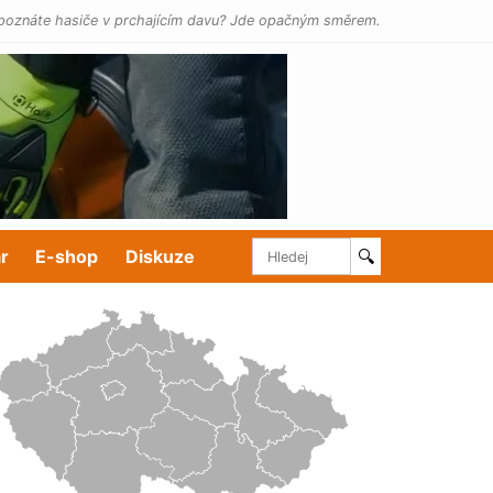
poznáte hasiče v prchajícím davu? Jde opačným směrem.
r
E-shop
Diskuze
🔍