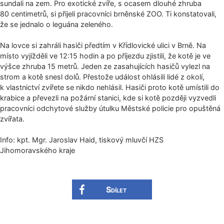
sundali na zem. Pro exotické zvíře, s ocasem dlouhé zhruba
80 centimetrů, si přijeli pracovníci brněnské ZOO. Ti konstatovali,
že se jednalo o leguána zeleného.
Na lovce si zahráli hasiči předtím v Křídlovické ulici v Brně. Na
místo vyjížděli ve 12:15 hodin a po příjezdu zjistili, že kotě je ve
výšce zhruba 15 metrů. Jeden ze zasahujících hasičů vylezl na
strom a kotě snesl dolů. Přestože událost ohlásili lidé z okolí,
k vlastnictví zvířete se nikdo nehlásil. Hasiči proto kotě umístili do
krabice a převezli na požární stanici, kde si kotě později vyzvedli
pracovníci odchytové služby útulku Městské policie pro opuštěná
zvířata.
Info: kpt. Mgr. Jaroslav Haid, tiskový mluvčí HZS
Jihomoravského kra­je
Sdílet