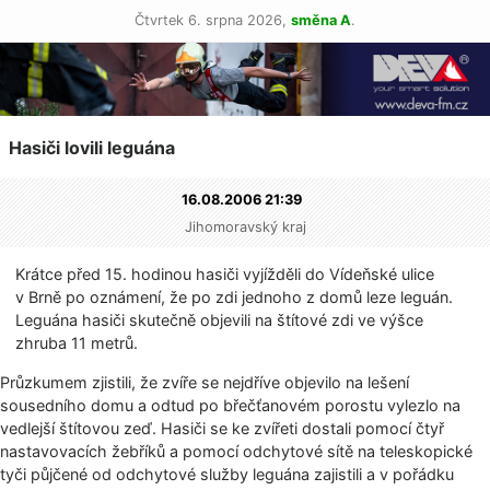
Čtvrtek 6. srpna 2026,
směna A
.
Hasiči lovili leguána
16.08.2006 21:39
Jihomoravský kraj
Krátce před 15. hodinou hasiči vyjížděli do Vídeňské ulice
v Brně po oznámení, že po zdi jednoho z domů leze leguán.
Leguána hasiči skutečně objevili na štítové zdi ve výšce
zhruba 11 metrů.
Průzkumem zjistili, že zvíře se nejdříve objevilo na lešení
sousedního domu a odtud po břečťanovém porostu vylezlo na
vedlejší štítovou zeď. Hasiči se ke zvířeti dostali pomocí čtyř
nastavovacích žebříků a pomocí odchytové sítě na teleskopické
tyči půjčené od odchytové služby leguána zajistili a v pořádku