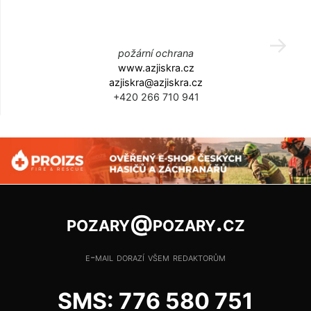
požární ochrana
www.azjiskra.cz
azjiskra@azjiskra.cz
+420 266 710 941
pozary@pozary.cz
e-mail dorazí všem redaktorům
SMS: 776 580 751