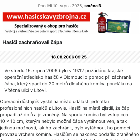
Pondělí 10. srpna 2026,
směna B
.
Hasiči zachraňovali čápa
18.08.2006 09:25
Ve středu 16. srpna 2006 bylo v 19:12 požádáno krajské
operační středisko hasičů v Olomouci o pomoc při záchraně
čápa, který spadl do 20 metrů dlouhého komína paneláku na
Vítězné ulici v Litovli.
Operační důstojník vyslal na místo události jednotku
profesionálních hasičů z Litovle. Hasiči na místě zjistili, že čáp
propadl až dolů a je zraněný. Na spodu komína byl vstup cca
10 × 10 cm, kterým nebylo možné čápa vytáhnout ven, a tak
jedinou možností, jak ho zachránit, bylo vytáhnout ho pomocí
provazu vrchem komína. Hasičům se nakonec podařilo zraněného