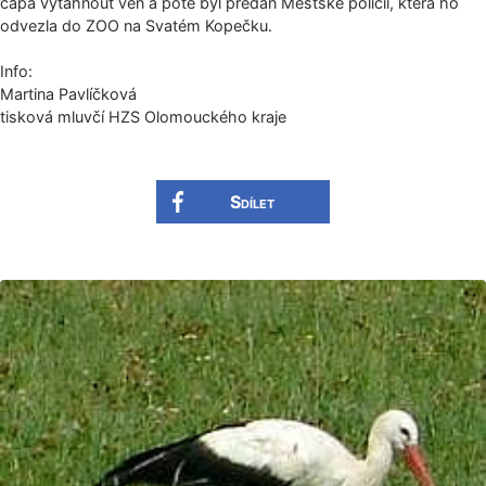
čápa vytáhnout ven a poté byl předán Městské policii, která ho
odvezla do ZOO na Svatém Kopečku.
Info:
Martina Pavlíčková
tisková mluvčí HZS Olomouckého kraje
Sdílet