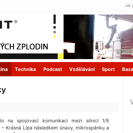
Jak 
čina
Technika
Podcast
Vzdělávání
Sport
Baza
ky
o na spojovací komunikaci mezi silnicí 1/9
– Krásná Lípa následkem únavy, mikrospánku a