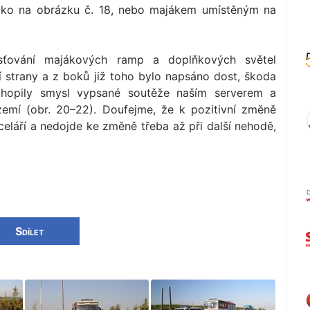
i jako na obrázku č. 18, nebo majákem umístěným na
sťování majákových ramp a doplňkových světel
ní strany a z boků již toho bylo napsáno dost, škoda
hopily smysl vypsané soutěže naším serverem a
emí (obr. 20–22). Doufejme, že k pozitivní změně
celáří a nedojde ke změně třeba až při další nehodě,
Sdílet