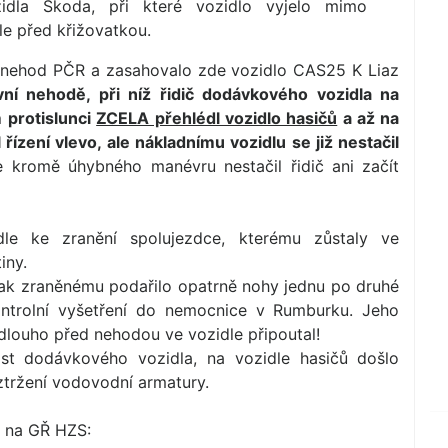
idla Škoda, při které vozidlo vyjelo mimo
le před křižovatkou.
h nehod PČR a zasahovalo zde vozidlo CAS25 K Liaz
ní nehodě, při níž řidič dodávkového vozidla na
 protislunci
ZCELA přehlédl vozidlo hasičů
a až na
 řízení vlevo, ale nákladnímu vozidlu se již nestačil
 kromě úhybného manévru nestačil řidič ani začít
e ke zranění spolujezdce, kterému zůstaly ve
iny.
šak zraněnému podařilo opatrně nohy jednu po druhé
ontrolní vyšetření do nemocnice v Rumburku. Jeho
dlouho před nehodou ve vozidle připoutal!
ást dodávkového vozidla, na vozidle hasičů došlo
oztržení vodovodní armatury.
 na GŘ HZS: