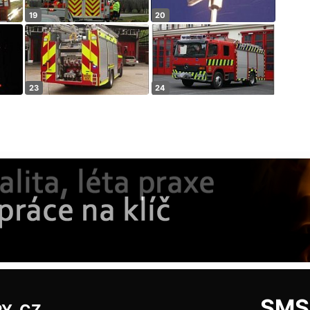
y.cz
SMS: