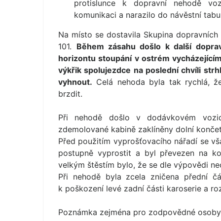
protislunce k dopravní nehodě voz
komunikaci a narazilo do návěstní tabu
Na místo se dostavila Skupina dopravníc
101.
Během zásahu došlo k další doprav
horizontu stoupání v ostrém vycházejícím
výkřik spolujezdce na poslední chvíli strhl
vyhnout.
Celá nehoda byla tak rychlá, že
brzdit.
Při nehodě došlo v dodávkovém vozidl
zdemolované kabině zaklíněny dolní končet
Před použitím vyprošťovacího nářadí se v
postupně vyprostit a byl převezen na k
velkým štěstím bylo, že se dle výpovědi ne
Při nehodě byla zcela zničena přední č
k poškození levé zadní části karoserie a r
Poznámka zejména pro zodpovědné osoby