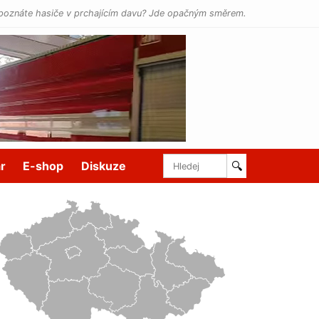
poznáte hasiče v prchajícím davu? Jde opačným směrem.
r
E-shop
Diskuze
🔍