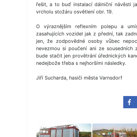
řešit, a to buď instalací dálniční návěst
vrcholu stožáru osvětlení obr. 19.
O výraznějším reflexním polepu a umí
zasahujících vozidel jak z přední, tak zad
jen, že zodpovědné osoby vůbec nepoc
nevezmou si poučení ani ze sousedních z
bude stačit jen provětrání úřednických kan
nedejbože třeba s nejhoršími následky.
Jiří Sucharda, hasiči města Varnsdorf