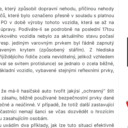
če, který způsobil dopravní nehodu, příčinou nehody
ičů, které bylo označeno přesně v souladu s platnou
 PO v době výroby tohoto vozidla, která se až na
úpravy. Podíváte-li se podrobně na poslední 17tou
dávkového vozidla nebylo za aktuálního stavu počasí
 resp. jediným varovným prvkem byl řádně zapnutý
veným krytem (způsobený stářím). Z hlediska
íždějícího řidiče zcela neviditelný, jelikož vzhledem
al se svitem protislunce) se jednalo o zcela běžné,
kladní vozidlo, vybavené stejnými reflexními prvky,
že má-li hasičské auto tvořit jakýsi „ochranný“ štít
v zásahu, běžně používané bezpečnostní prvky dané
čné a neúčinné. V případě, že totiž další zastavující
účastníci nemají šanci se včas dozvědět o hrozícím
ou zasahujícím osobám.
uvádím dva příklady, jak lze tuto situaci efektivně