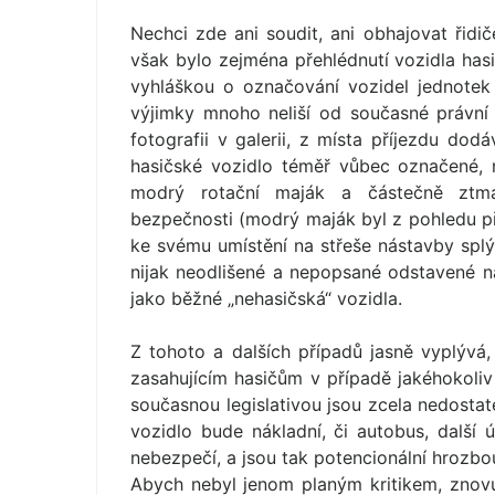
Nechci zde ani soudit, ani obhajovat řidi
však bylo zejména přehlédnutí vozidla has
vyhláškou o označování vozidel jednotek
výjimky mnoho neliší od současné právní 
fotografii v galerii, z místa příjezdu do
hasičské vozidlo téměř vůbec označené,
modrý rotační maják a částečně ztma
bezpečnosti (modrý maják byl z pohledu přij
ke svému umístění na střeše nástavby splýv
nijak neodlišené a nepopsané odstavené ná
jako běžné „nehasičská“ vozidla.
Z tohoto a dalších případů jasně vyplývá, 
zasahujícím hasičům v případě jakéhokoli
současnou legislativou jsou zcela nedostate
vozidlo bude nákladní, či autobus, další 
nebezpečí, a jsou tak potencionální hrozb
Abych nebyl jenom planým kritikem, znovu 