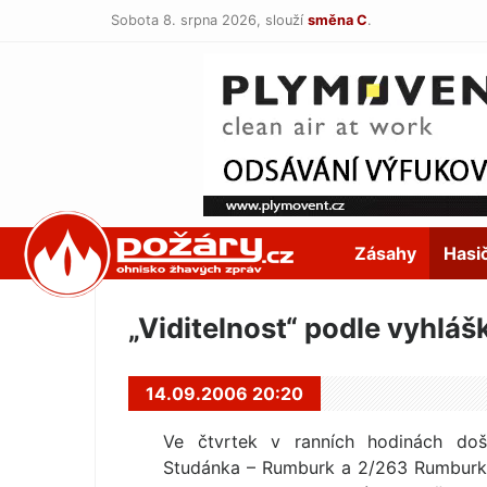
Sobota 8. srpna 2026,
slouží
směna C
.
POŽÁRY.cz
Zásahy
Hasi
„Viditelnost“ podle vyhláš
14.09.2006 20:20
Ve čtvrtek v ranních hodinách došl
Studánka – Rumburk a 2/263 Rumburk 