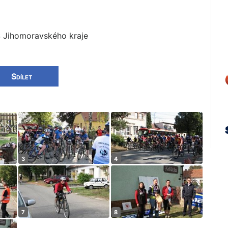
S Jihomoravského kra­je
Sdílet