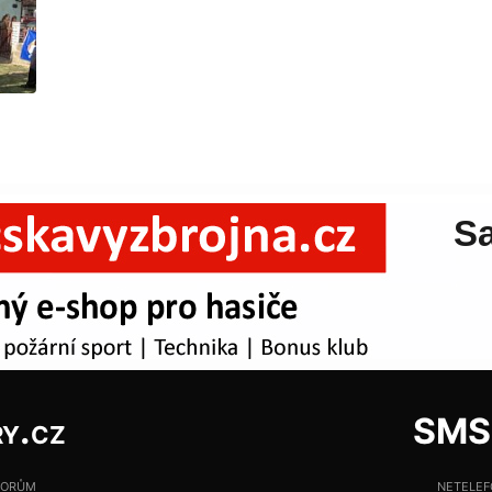
y.cz
SMS:
torům
netele