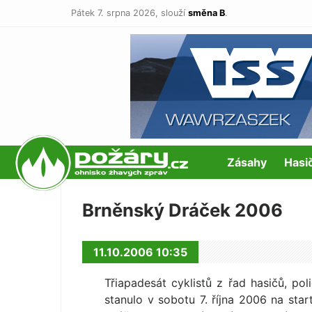
Pátek 7. srpna 2026,
slouží
směna B
.
POŽÁRY.cz
Zásahy
Hasi
Brněnský Dráček 2006
11.10.2006 10:35
Třiapadesát cyklistů z řad hasičů, pol
stanulo v sobotu 7. října 2006 na sta