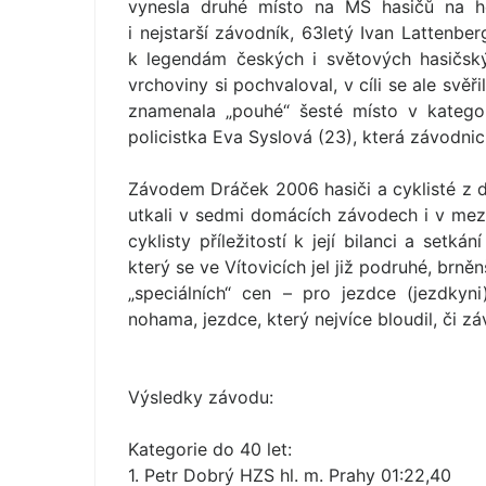
vynesla druhé místo na MS hasičů na ho
i nejstarší závodník, 63letý Ivan Lattenber
k legendám českých i světových hasičskýc
vrchoviny si pochvaloval, v cíli se ale svěři
znamenala „pouhé“ šesté místo v kategor
policistka Eva Syslová (23), která závodnici
Závodem Dráček 2006 hasiči a cyklisté z da
utkali v sedmi domácích závodech i v mez
cyklisty příležitostí k její bilanci a set
který se ve Vítovicích jel již podruhé, brně
„speciálních“ cen – pro jezdce (jezdkyni
nohama, jezdce, který nejvíce bloudil, či 
Výsledky závodu:
Kategorie do 40 let:
1. Petr Dobrý HZS hl. m. Prahy 01:22,40