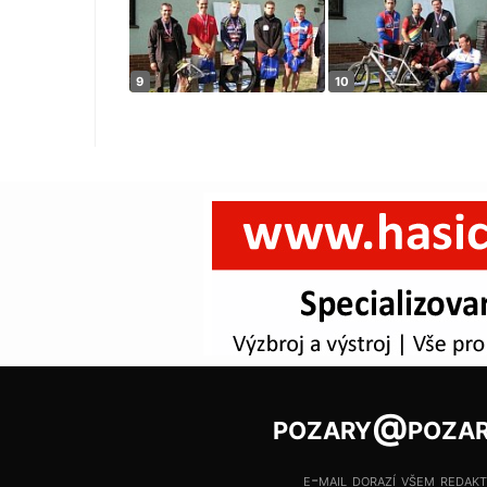
pozary@pozar
e-mail dorazí všem redak