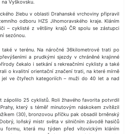
a na Vyškovsku.
ckého žlebu v oblasti Drahanské vrchoviny připravil
územního odboru HZS Jihomoravského kraje. Kláním
iči – cyklisté z většiny krajů ČR spolu se zástupci
dní sezónou.
 také v terénu. Na náročné 36kilometrové trati po
převýšeními a prudkými sjezdy v chráněné krajinné
írody čekalo i setkání s rekreačními cyklisty a také
li o kvalitní orientační značení trati, na které mírně
 jel ve čtyřech kategoriích – muži do 40 let a nad
 zápolilo 25 cyklistů. Roli žhavého favorita potvrdil
Prahy, který s téměř minutovým náskokem zvítězil
žíkem (30), bronzovou příčku pak obsadil brněnský
 Dobrý, loňský mistr světa v silničním závodě hasičů
ělou formu, která mu týden před vítovickým kláním