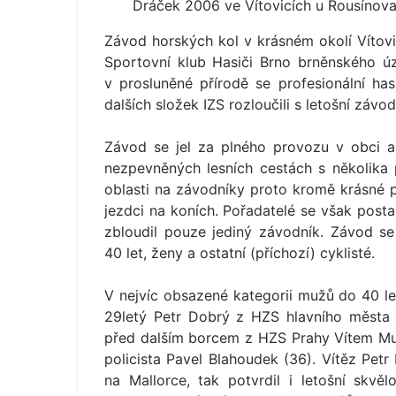
Dráček 2006 ve Vítovicích u Rousínov
Závod horských kol v krásném okolí Vítovi
Sportovní klub Hasiči Brno brněnského 
v prosluněné přírodě se profesionální has
dalších složek IZS rozloučili s letošní závo
Závod se jel za plného provozu v obci a
nezpevněných lesních cestách s několika 
oblasti na závodníky proto kromě krásné př
jezdci na koních. Pořadatelé se však postara
zbloudil pouze jediný závodník. Závod se
40 let, ženy a ostatní (příchozí) cyklisté.
V nejvíc obsazené kategorii mužů do 40 let
29letý Petr Dobrý z HZS hlavního města 
před dalším borcem z HZS Prahy Vítem Mu
policista Pavel Blahoudek (36). Vítěz Petr
na Mallorce, tak potvrdil i letošní skv