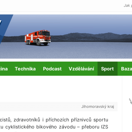
Jak 
čina
Technika
Podcast
Vzdělávání
Sport
Baza
Jihomoravský kraj
icistů, zdravotníků i příchozích příznivců sportu
rtu cyklistického bikového závodu – přeboru IZS