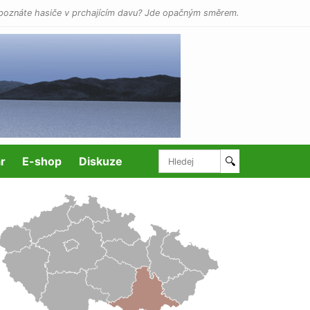
poznáte hasiče v prchajícím davu? Jde opačným směrem.
r
E-shop
Diskuze
🔍