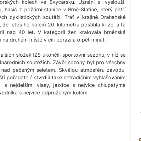
rských kolech ve Švýcarsku. Uznání si vysloužil
g, hasič z požární stanice v Brně-Slatině, který patří
h cyklistických soutěží. Trať v krajině Drahanské
l, že letos ho kolem 20. kilometru postihla krize, a ta
ii nad 40 let. V kategorii žen kralovala brněnská
 na druhém místě v cíli porazila o pět minut.
lších složek IZS ukončili sportovní sezónu, v níž se
inárodních soutěžích. Závěr sezóny byl pro všechny
kání nad pečeným seletem. Skvělou atmosféru závodu,
nští pořadatelé stvrdili také netradičním vyhlašováním
) s nejdelšími vlasy, jezdce s nejvíce chlupatýma
závodníka s nejvíce odpruženým kolem.