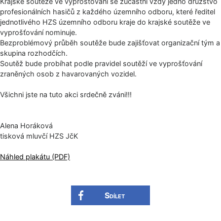
Krajské soutěže ve vyprošťování se zúčastní vždy jedno družstvo
profesionálních hasičů z každého územního odboru, které ředitel
jednotlivého HZS územního odboru kraje do krajské soutěže ve
vyprošťování nominuje.
Bezproblémový průběh soutěže bude zajišťovat organizační tým a
skupina rozhodčích.
Soutěž bude probíhat podle pravidel soutěží ve vyprošťování
zraněných osob z havarovaných vozidel.
Všichni jste na tuto akci srdečně zváni!!!
Alena Horáková
tisková mluvčí HZS JčK
Náhled plakátu (PDF)
Sdílet