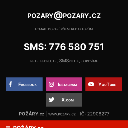
pozary@pozary.cz
e-mail dorazí všem redaktorům
SMS: 776 580 751
netelefonujte, SMSkujte, odpovíme
Facebook
Instagram
YouTube
X.com
POŽÁRY.cz
| www.pozary.cz | IČ: 22908277
POŽÁRY.cz