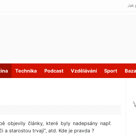
Jak 
čina
Technika
Podcast
Vzdělávání
Sport
Baza
bě objevily články, které byly nadepsány např.
i a starostou trvají“, atd. Kde je pravda ?