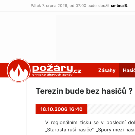
Pátek 7. srpna 2026,
od 07:00 bude sloužit
směna B
.
POŽÁRY.cz
Zásahy
Hasi
Terezín bude bez hasičů ?
18.10.2006 16:40
V regionálním tisku se v poslední do
„Starosta ruší hasiče“, „Spory mezi hasič