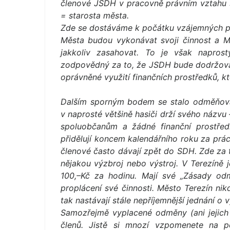
členové JSDH v pracovně právním vztahu 
= starosta města.
Zde se dostáváme k počátku vzájemných p
Města budou vykonávat svoji činnost a Mě
jakkoliv zasahovat. To je však napros
zodpovědný za to, že JSDH bude dodržovat 
oprávněné využití finančních prostředků, 
Dalším sporným bodem se stalo odměňován
v naprosté většině hasiči drží svého názvu 
spoluobčanům a žádné finanční prostřed
přidělují koncem kalendářního roku za prá
členové často dávají zpět do SDH. Zde za 
nějakou výzbroj nebo výstroj. V Terezíně j
100,–Kč za hodinu. Mají své „Zásady od
proplácení své činnosti. Město Terezín nik
tak nastávají stále nepříjemnější jednání o
Samozřejmě vyplacené odměny (ani jejich 
členů. Jistě si mnozí vzpomenete na 