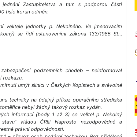
jednání Zastupitelstva a tam s podporou části
90 tisíc korun odměn.
í velitele jednotky p. Nekolného. Ve jmenovacím
ekolný) se řídí ustanoveními zákona 133/1985 Sb.,
– zabezpečení podzemních chodeb – neinformoval
í rozkazu.
mítnutí umýt silnici v Českých Kopistech a svévolné
unu techniky na údajný příkaz operačního střediska
Litoměřice nebyl žádný takový rozkaz vydán.
ých informací (body 1 až 3) se velitel p. Nekolný
 stavu“ vládou ČR!!! Naprosto nezodpovědné a
trestně právní odpovědností.
t.1 – převoz osob požární technikou. Bez přidělené