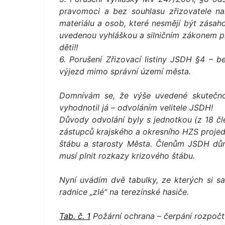
pravomoci a bez souhlasu zřizovatele nař
materiálu a osob, které nesmějí být zásah
uvedenou vyhláškou a silničním zákonem 
děti!!
6. Porušení Zřizovací listiny JSDH §4 – b
výjezd mimo správní území města.
Domnívám se, že výše uvedené skutečnos
vyhodnotil já – odvoláním velitele JSDH!
Důvody odvolání byly s jednotkou (z 18 čle
zástupců krajského a okresního HZS projedn
štábu a starosty Města. Členům JSDH důra
musí plnit rozkazy krizového štábu.
Nyní uvádím dvě tabulky, ze kterých si s
radnice „zlé“ na terezínské hasiče.
Tab. č. 1
Požární ochrana – čerpání rozpočt