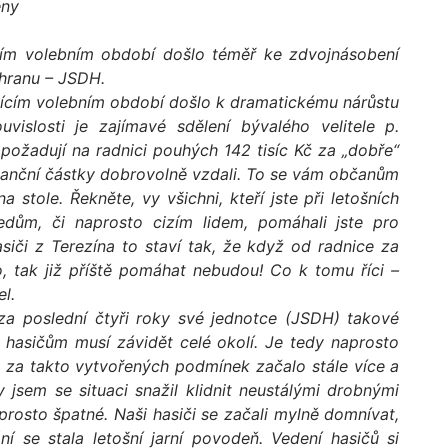
ěny
ícím volebním období došlo téměř ke zdvojnásobení
hranu – JSDH.
nčícím volebním období došlo k dramatickému nárůstu
islosti je zajímavé sdělení bývalého velitele p.
ožadují na radnici pouhých 142 tisíc Kč za „dobře“
finanční částky dobrovolně vzdali. To se vám občanům
 stole. Řekněte, vy všichni, kteří jste při letošních
dům, či naprosto cizím lidem, pomáhali jste pro
iči z Terezína to staví tak, že když od radnice za
 tak již příště pomáhat nebudou! Co k tomu říci –
l.
za poslední čtyři roky své jednotce (JSDH) takové
 hasičům musí závidět celé okolí. Je tedy naprosto
 za takto vytvořených podmínek začalo stále více a
y jsem se situaci snažil klidnit neustálými drobnými
aprosto špatné. Naši hasiči se začali mylně domnívat,
í se stala letošní jarní povodeň. Vedení hasičů si