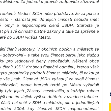
s Městem. Za jednotku právně zodpovídá zřizovatel
roblémů. Vedení JSDH mělo představu, že za peníze
sto = starosta jim do jejich činnosti nebude smět
tý omyl a nepochopení členů JSDH. Starosta je
při své činnosti platné zákony a také za správné a
které do JSDH vkládá Město.
í členů jednotky. V okolních obcích a městech se
– dobrovolní – a také svoji činnost berou jako službu
ky pro jednotlivé členy nepožadují. Některé obce
ci členů JSDH drobnou finanční odměnu, kterou však
tyto prostředky podpoří činnost mládeže, či nakoupí
e vše jinak. Členové JSDH vyžadují za svoji činnost
měňování“, podle kterých tvrdě po Městu vyžadují
dy tyto jejich „Zásady“ neschválilo, a každým rokem
 výši odměn. Jejich výši se dočtete v uvedené tabulce.
část) nekončí v SDH u mládeže, ale u jednotlivých
podzim 2004, kdy členové JSDH „napochodovali“