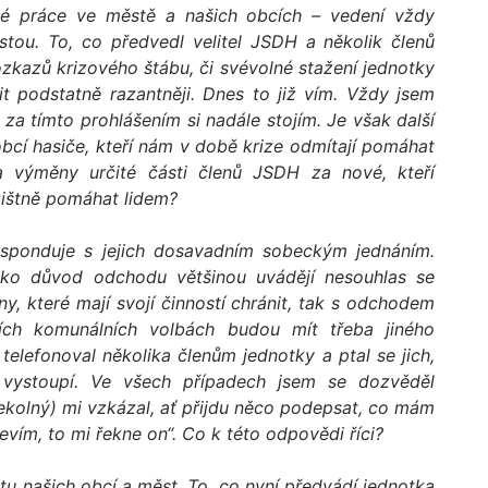
vé práce ve městě a našich obcích – vedení vždy
tou. To, co předvedl velitel JSDH a několik členů
ozkazů krizového štábu, či svévolné stažení jednotky
t podstatně razantněji. Dnes to již vím. Vždy jsem
 za tímto prohlášením si nadále stojím. Je však další
cí hasiče, kteří nám v době krize odmítají pomáhat
 výměny určité části členů JSDH za nové, kteří
zištně pomáhat lidem?
esponduje s jejich dosavadním sobeckým jednáním.
Jako důvod odchodu většinou uvádějí nesouhlas se
y, které mají svojí činností chránit, tak s odchodem
ích komunálních volbách budou mít třeba jiného
elefonoval několika členům jednotky a ptal se jich,
 vystoupí. Ve všech případech jsem se dozvěděl
ekolný) mi vzkázal, ať přijdu něco podepsat, co mám
evím, to mi řekne on“. Co k této odpovědi říci?
votu našich obcí a měst. To, co nyní předvádí jednotka