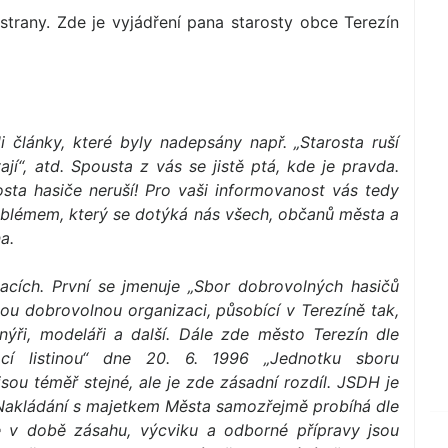
trany. Zde je vyjádření pana starosty obce Terezín
ali články, které byly nadepsány např. „Starosta ruší
ají“, atd. Spousta z vás se jistě ptá, kde je pravda.
osta hasiče neruší! Pro vaši informovanost vás tedy
oblémem, který se dotýká nás všech, občanů města a
a.
acích. První se jmenuje „Sbor dobrovolných hasičů
ou dobrovolnou organizaci, působící v Terezíně tak,
nýři, modeláři a další. Dále zde město Terezín dle
ací listinou“ dne 20. 6. 1996 „Jednotku sboru
ou téměř stejné, ale je zde zásadní rozdíl. JSDH je
 Nakládání s majetkem Města samozřejmě probíhá dle
e v době zásahu, výcviku a odborné přípravy jsou