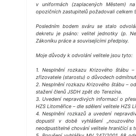
v uniformách (zaplacených Městem) na 
opozičních zastupitelů požadovali celkem 
Posledním bodem sváru se stalo odvolán
dekretu je psáno: velitel jednotky (p. N
Zákoníku práce a souvisejícími předpisy.
Moje důvody k odvolání velitele jsou tyto:
1. Nesplnění rozkazu Krizového štábu 
zřizovatele (starostu) o důvodech odmítnut
2. Nesplnění rozkazu Krizového štábu – od
stažení členů JSDH zpět do Terezína.
3. Uvedení nepravdivých informací o přes
HZS Litoměřice – dle sdělení velitele HZS 
4. Nesplnění rozkazů a uvedení nepravdiv
dopustil v době vyhlášení „nouzového
neodpustitelné chování velitele hraničící s 
5. Porušení vyhlášky MV 247/2001, §8 ods