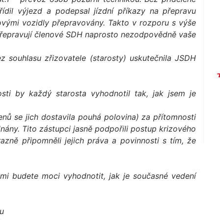
ídil výjezd a podepsal jízdní příkazy na přepravu
ovými vozidly přepravovány. Takto v rozporu s výše
přepravují členové SDH naprosto nezodpovědně vaše
ez souhlasu zřizovatele (starosty) uskutečnila JSDH
ti by každý starosta vyhodnotil tak, jak jsem je
nů se jich dostavila pouhá polovina) za přítomnosti
ány. Tito zástupci jasně podpořili postup krizového
zně připomněli jejich práva a povinnosti s tím, že
ami budete moci vyhodnotit, jak je současné vedení
u