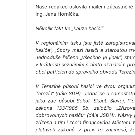
Naše redakce oslovila mailem zúčastněné s
ing. Jana Horníčka.
Několik fakt ke „kauze hasiči“
V regionálním tisku jste jistě zaregistrov
hasiče“, „Spory mezi hasiči a starostou trv
Jednoduše řečeno „všechno je jinak“, star
v krátkosti seznámím s tímto aktuálním pr
obcí patřících do správního obvodu Terezín
V Terezíně působí hasiči ve dvou organiz
Terezín“ (dále SDH). Jedná se o samostatn
jako zde působí Sokol, Skaut, Slavoj, Pio
zákona 133/1985 Sb. založilo „Zřizov
dobrovolných hasičů“ (dále JSDH). Názvy js
zřízena a tím i zcela financována Městem.
platných zákonů. V praxi to znamená, ž