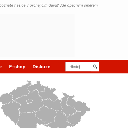
poznáte hasiče v prchajícím davu? Jde opačným směrem.
r
E-shop
Diskuze
🔍