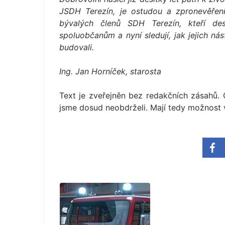
JSDH Terezín, je ostudou a zpronevěřen
bývalých členů SDH Terezín, kteří des
spoluobčanům a nyní sledují, jak jejich ná
budovali.
Ing. Jan Horníček, starosta
Text je zveřejněn bez redakčních zásahů. O
jsme dosud neobdrželi. Mají tedy možnost vy