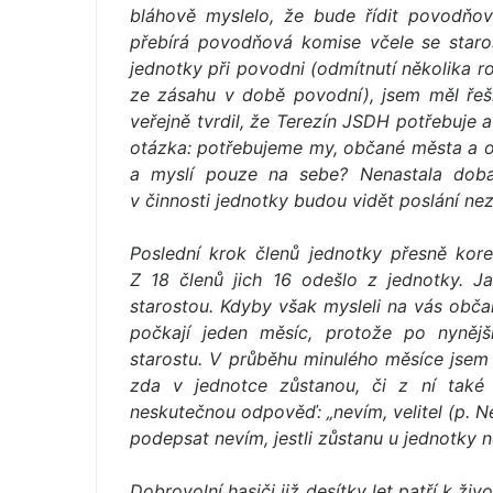
bláhově myslelo, že bude řídit povodňo
přebírá povodňová komise včele se staros
jednotky při povodni (odmítnutí několika r
ze zásahu v době povodní), jsem měl řeši
veřejně tvrdil, že Terezín JSDH potřebuje a
otázka: potřebujeme my, občané města a ob
a myslí pouze na sebe? Nenastala doba
v činnosti jednotky budou vidět poslání ne
Poslední krok členů jednotky přesně kor
Z 18 členů jich 16 odešlo z jednotky. 
starostou. Kdyby však mysleli na vás občan
počkají jeden měsíc, protože po nynějš
starostu. V průběhu minulého měsíce jsem t
zda v jednotce zůstanou, či z ní také
neskutečnou odpověď: „nevím, velitel (p. N
podepsat nevím, jestli zůstanu u jednotky n
Dobrovolní hasiči již desítky let patří k ži