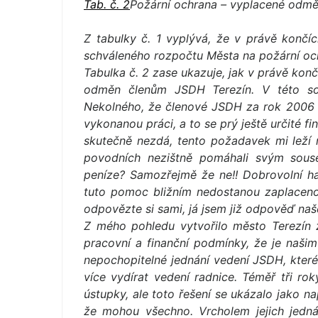
Tab. č. 2
Požární ochrana – vyplacené odm
Z tabulky č. 1 vyplývá, že v právě konč
schváleného rozpočtu Města na požární oc
Tabulka č. 2 zase ukazuje, jak v právě ko
odměn členům JSDH Terezín. V této souv
Nekolného, že členové JSDH za rok 2006 p
vykonanou práci, a to se prý ještě určité 
skutečně nezdá, tento požadavek mi leží na
povodních nezištně pomáhali svým souse
peníze? Samozřejmě že ne!! Dobrovolní has
tuto pomoc bližním nedostanou zaplaceno,
odpovězte si sami, já jsem již odpověď naše
Z mého pohledu vytvořilo město Terezín 
pracovní a finanční podmínky, že je našim
nepochopitelné jednání vedení JSDH, které
více vydírat vedení radnice. Téměř tři rok
ústupky, ale toto řešení se ukázalo jako n
že mohou všechno. Vrcholem jejich jednán