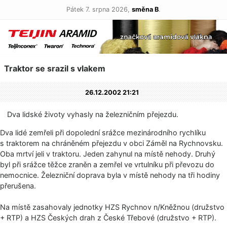
Pátek 7. srpna 2026,
směna B
.
Traktor se srazil s vlakem
26.12.2002 21:21
Dva lidské životy vyhasly na železničním přejezdu.
Dva lidé zemřeli při dopolední srážce mezinárodního rychlíku
s traktorem na chráněném přejezdu v obci Záměl na Rychnovsku.
Oba mrtví jeli v traktoru. Jeden zahynul na místě nehody. Druhý
byl při srážce těžce zraněn a zemřel ve vrtulníku při převozu do
nemocnice. Železniční doprava byla v místě nehody na tři hodiny
přerušena.
Na místě zasahovaly jednotky HZS Rychnov n/Kněžnou (družstvo
+ RTP) a HZS Českých drah z České Třebové (družstvo + RTP).