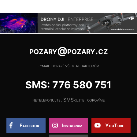
pozary@pozary.cz
e-mail dorazí všem redaktorům
SMS: 776 580 751
netelefonujte, SMSkujte, odpovíme
Facebook
Instagram
YouTube