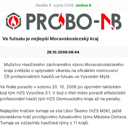
Neděle 9. srpna 2026,
směna A
.
Ve futsalu je nejlepší Moravskoslezský kraj
26.10.2006 08:44
Mužstvo Hasičského záchranného sboru Moravskoslezského
kraje zvítězilo o uplynulém víkendu na oficiálním mistrovství
ČR profesionálních hasičů ve futsalu ve Vysokém Mýtě.
Ve finále porazilo v sobotu 20. 10. 2006 po úporném taktickém
boji tým HZS Vysočina 3:1. V boji o třetí místo porazili středočeští
profesionální hasiči tým HZS Olomouckého kraje až na penalty.
Nejlepším hráčem turnaje se stal Libor Škerko (HZS MSK), ještě
donedávna hráč prvoligového futsalového týmu Mikeska Ostrava.
Turnaje se zúčastnily hasičské týmy z 11 krajů.