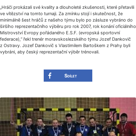
„Hráči prokázali své kvality a dlouholeté zkušenosti, které přetavili
ve vítězství na tomto turnaji. Za zmínku stojí i skutečnost, že
minimálně šest hráčů z našeho týmu bylo po zásluze vybráno do
širšího reprezentačního výběru pro rok 2007, rok konání oficiálního
Mistrovství Evropy pořádaného E.S.F. (evropská sportovní
federace),“ řekl trenér moravskoslezského týmu Jozef Dankovič
z Ostravy. Jozef Dankovič s Vlastimilem Bartoškem z Prahy byli
vybráni, aby český reprezentační výběr trénovali.
Sdílet