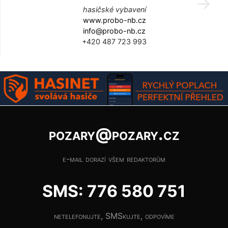
hasičské vybavení
www.probo-nb.cz
info@probo-nb.cz
+420 487 723 993
pozary@pozary.cz
e-mail dorazí všem redaktorům
SMS: 776 580 751
netelefonujte, SMSkujte, odpovíme