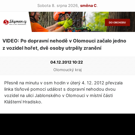
Sobota 8. srpna 2026,
směna C
.
VIDEO: Po dopravní nehodě v Olomouci začalo jedno
z vozidel hořet, dvě osoby utrpěly zranění
04.12.2012 10:22
Olomoucký kraj
Přesně na minutu v osm hodin v úterý 4. 12. 2012 převzala
linka tísňové pomoci událost s dopravní nehodou dvou
vozidel na ulici Jablonského v Olomouci v místní části
Klášterní Hradisko.