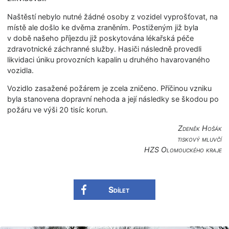
Naštěstí nebylo nutné žádné osoby z vozidel vyprošťovat, na
místě ale došlo ke dvěma zraněním. Postiženým již byla
v době našeho příjezdu již poskytována lékařská péče
zdravotnické záchranné služby. Hasiči následně provedli
likvidaci úniku provozních kapalin u druhého havarovaného
vozidla.
Vozidlo zasažené požárem je zcela zničeno. Příčinou vzniku
byla stanovena dopravní nehoda a její následky se škodou po
požáru ve výši 20 tisíc korun.
Zdeněk Hošák
tiskový mluvčí
HZS Olomouckého kraje
Sdílet