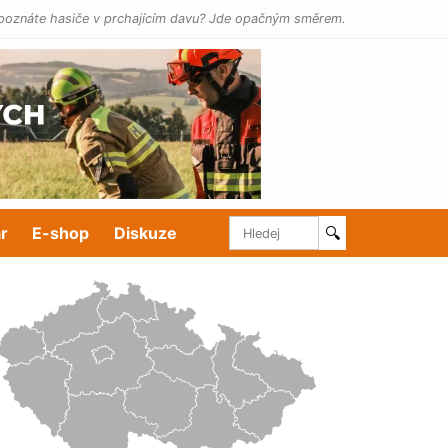
poznáte hasiče v prchajícím davu? Jde opačným směrem.
r
E-shop
Diskuze
🔍