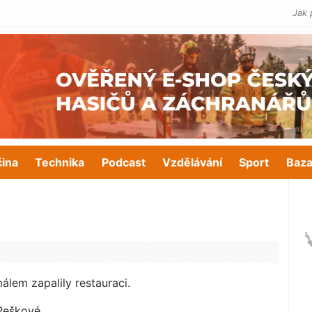
Jak 
čina
Technika
Podcast
Vzdělávání
Sport
Baza
lem zapalily restauraci.
 Peškové