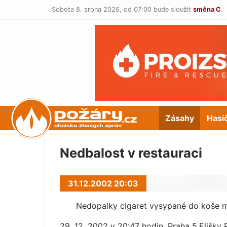
Sobota 8. srpna 2026,
od 07:00 bude sloužit
směna C
.
POŽÁRY.cz
Zásahy
Hasi
Nedbalost v restauraci
31.12.2002 20:03
Nedopalky cigaret vysypané do koše má
29. 12. 2002 v 20:47 hodin, Praha 5,Elišky