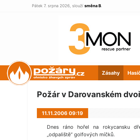
Pátek 7. srpna 2026,
slouží
směna B
.
POŽÁRY.cz
Zásahy
Hasi
Požár v Darovanském dvo
11.11.2006 09:19
Dnes ráno hořel na rokycansku dře
„odpaliště“ golfových míčků.