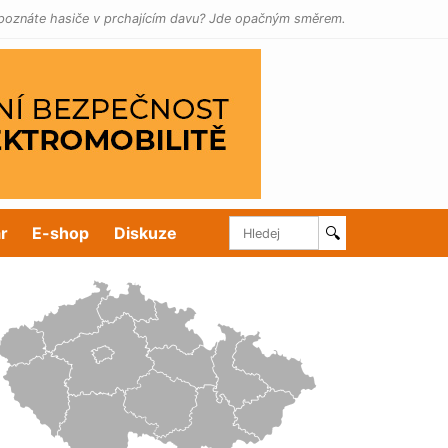
poznáte hasiče v prchajícím davu? Jde opačným směrem.
r
E-shop
Diskuze
🔍