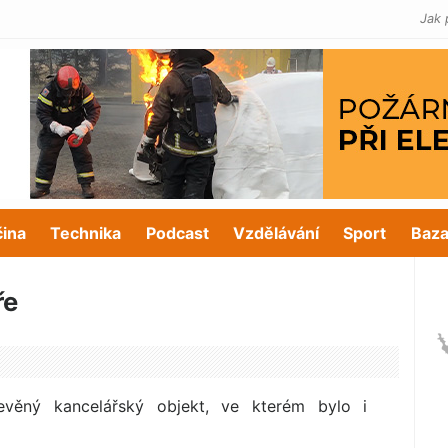
Jak 
čina
Technika
Podcast
Vzdělávání
Sport
Baza
ře
věný kancelářský objekt, ve kterém bylo i