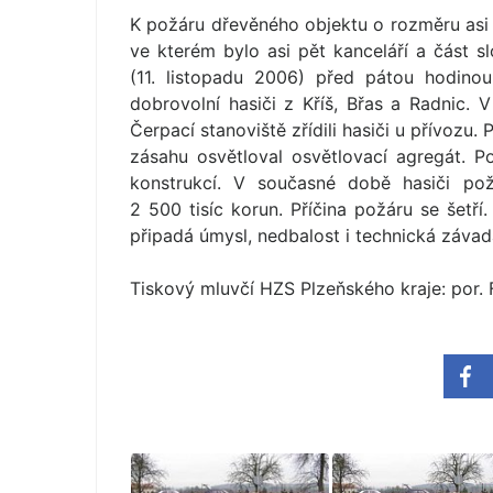
K požáru dřevěného objektu o rozměru as
ve kterém bylo asi pět kanceláří a část sl
(11. listopadu 2006) před pátou hodinou
dobrovolní hasiči z Kříš, Břas a Radnic. 
Čerpací stanoviště zřídili hasiči u přívozu.
zásahu osvětloval osvětlovací agregát. Po
konstrukcí. V současné době hasiči pož
2 500 tisíc korun. Příčina požáru se šetř
připadá úmysl, nedbalost i technická závada
Tiskový mluvčí HZS Plzeňského kraje: por. 