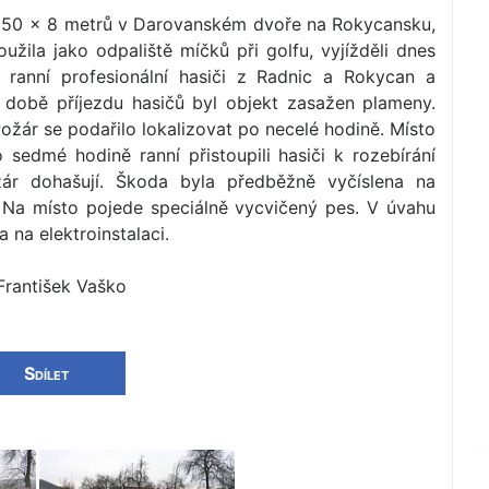
i 50 × 8 metrů v Darovanském dvoře na Rokycansku,
oužila jako odpaliště míčků při golfu, vyjížděli dnes
 ranní profesionální hasiči z Radnic a Rokycan a
V době příjezdu hasičů byl objekt zasažen plameny.
 Požár se podařilo lokalizovat po necelé hodině. Místo
 sedmé hodině ranní přistoupili hasiči k rozebírání
ár dohašují. Škoda byla předběžně vyčíslena na
í. Na místo pojede speciálně vycvičený pes. V úvahu
 na elektroinstalaci.
František Vaško
Sdílet