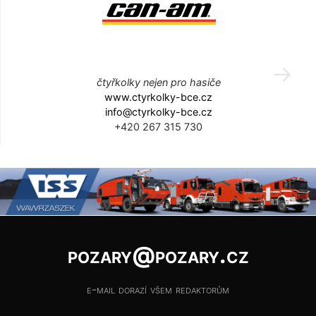
čtyřkolky nejen pro hasiče
www.ctyrkolky-bce.cz
info@ctyrkolky-bce.cz
+420 267 315 730
pozary@pozary.cz
e-mail dorazí všem redaktorům