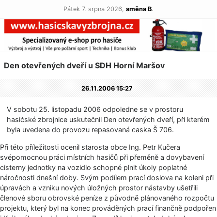
Pátek 7. srpna 2026,
směna B
.
Den otevřených dveří u SDH Horní Maršov
26.11.2006 15:27
V sobotu 25. listopadu 2006 odpoledne se v prostoru
hasičské zbrojnice uskutečnil Den otevřených dveří, při kterém
byla uvedena do provozu repasovaná caska Š 706.
Při této příležitosti ocenil starosta obce Ing. Petr Kučera
svépomocnou práci místních hasičů při přeměně a dovybavení
cisterny jednotky na vozidlo schopné plnit úkoly poplatné
náročnosti dnešní doby. Svým podílem prací doslova na koleni při
úpravách a vzniku nových úložných prostor nástavby ušetřili
členové sboru obrovské peníze z původně plánovaného rozpočtu
projektu, který byl na konec prováděných prací finančně podpořen