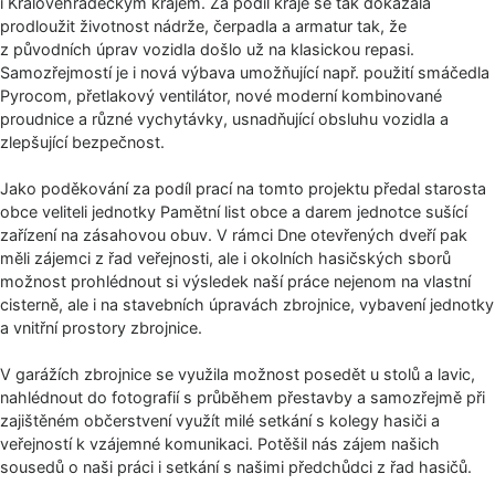
i Královéhradeckým krajem. Za podíl kraje se tak dokázala
prodloužit životnost nádrže, čerpadla a armatur tak, že
z původních úprav vozidla došlo už na klasickou repasi.
Samozřejmostí je i nová výbava umožňující např. použití smáčedla
Pyrocom, přetlakový ventilátor, nové moderní kombinované
proudnice a různé vychytávky, usnadňující obsluhu vozidla a
zlepšující bezpečnost.
Jako poděkování za podíl prací na tomto projektu předal starosta
obce veliteli jednotky Pamětní list obce a darem jednotce sušící
zařízení na zásahovou obuv. V rámci Dne otevřených dveří pak
měli zájemci z řad veřejnosti, ale i okolních hasičských sborů
možnost prohlédnout si výsledek naší práce nejenom na vlastní
cisterně, ale i na stavebních úpravách zbrojnice, vybavení jednotky
a vnitřní prostory zbrojnice.
V garážích zbrojnice se využila možnost posedět u stolů a lavic,
nahlédnout do fotografií s průběhem přestavby a samozřejmě při
zajištěném občerstvení využít milé setkání s kolegy hasiči a
veřejností k vzájemné komunikaci. Potěšil nás zájem našich
sousedů o naši práci i setkání s našimi předchůdci z řad hasičů.