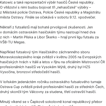
Katowic a také reprezentační výběr hasičů České republiky.
O vítězství s nimi budou bojovat tři „nehasičské“ výběry –
z Městské policie Ostrava, Policie České republiky a Magistrátu
města Ostravy. Finále se očekává v sobotu 9.12. vpodvečer.
Někteří z futsalistů mají bohaté prvoligové zkušenosti. Jen
v domácím ostravském hasičském týmu nastoupí hned dva
z nich – Martin Pliska a Libor Škerko – hrají první ligu futsalu za
VŠB-TU Megas.
Například futsalový tým Hasičského záchranného sboru
Moravskoslezského kraje zvítězil v květnu 2005 na Evropských
hasičských hrách v Itálii a letos v říjnu na oficiálním Mistrovství ČR
profesionálních hasičů ve Vysokém Mýtě, druhý byl HZS
Vysočina, bronzoví středočeští hasiči.
V loňském jedenáctém ročníku ostravského futsalového turnaje
Ostrava Cup zvítězili právě profesionální hasiči ze středních Čech,
druhý skončil tým Válcovny za studena, třetí ostravští hasiči.
Minulý víkend se v Čapkově sokolovně konal republikový přebor