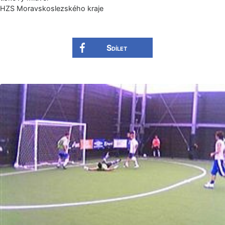
HZS Moravskoslezské­ho kraje
Sdílet