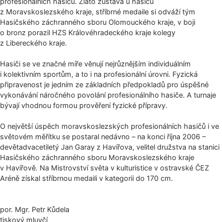
profesionálních hasičů. Zlato zůstává u hasičů
z Moravskoslezského kraje, stříbrné medaile si odváží tým
Hasičského záchranného sboru Olomouckého kraje, v boji
o bronz porazil HZS Královéhradeckého kraje kolegy
z Libereckého kraje.
Hasiči se ve značné míře věnují nejrůznějším individuálním
i kolektivním sportům, a to i na profesionální úrovni. Fyzická
připravenost je jedním ze základních předpokladů pro úspěšné
vykonávání náročného povolání profesionálního hasiče. A turnaje
bývají vhodnou formou prověření fyzické přípravy.
O největší úspěch moravskoslezských profesionálních hasičů i ve
světovém měřítku se postaral nedávno – na konci října 2006 –
devětadvacetiletý Jan Garay z Havířova, velitel družstva na stanici
Hasičského záchranného sboru Moravskoslezského kraje
v Havířově. Na Mistrovství světa v kulturistice v ostravské ČEZ
Aréně získal stříbrnou medaili v kategorii do 170 cm.
por. Mgr. Petr Kůdela
tiskový mluvčí