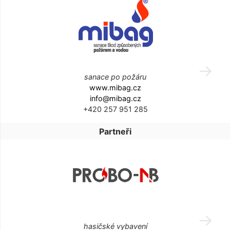
sanace po požáru
www.mibag.cz
info@mibag.cz
+420 257 951 285
Partneři
hasičské vybavení