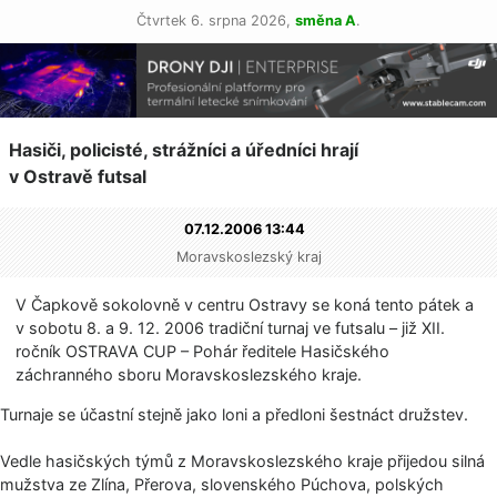
Čtvrtek 6. srpna 2026,
směna A
.
Hasiči, policisté, strážníci a úředníci hrají
v Ostravě futsal
07.12.2006 13:44
Moravskoslezský kraj
V Čapkově sokolovně v centru Ostravy se koná tento pátek a
v sobotu 8. a 9. 12. 2006 tradiční turnaj ve futsalu – již XII.
ročník OSTRAVA CUP – Pohár ředitele Hasičského
záchranného sboru Moravskoslezské­ho kraje.
Turnaje se účastní stejně jako loni a předloni šestnáct družstev.
Vedle hasičských týmů z Moravskoslezského kraje přijedou silná
mužstva ze Zlína, Přerova, slovenského Púchova, polských