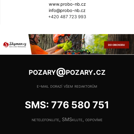
www.probo-nb.cz
info@probo-nb.cz
+420 487 723 993
pozary@pozary.cz
e-mail dorazí všem redaktorům
SMS: 776 580 751
netelefonujte, SMSkujte, odpovíme