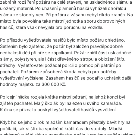
zabránit rozšíření požáru na celé stavení, na uskladněnou slámu a
uložený materiál. Po uhašení plamenů hasiči vyházeli ohořelou
slámu ze stodoly ven. Při požáru a zásahu nebyl nikdo zraněn. Na
místo byla povolána také místní jednotka sboru dobrovolných
hasičů, která však nevyjela pro poruchu na vozidle.
Po příjezdu vyšetřovatele hasičů bylo místo požáru ohledáno.
Šetřením bylo zjištěno, že požár byl založen pravděpodobně
nedbalostí dětí při hře se zápalkami. Požár zničil část uskladněné
slámy, polystyren, ale i část dřevěného stropu a obložení štítu
střechy. Vyšetřovatel požádal policii o pomoc při pátrání po
pachateli. Požárem způsobená škoda nebyla pro potřeby
vyšetřování vyčíslena. Zásahem hasičů se podařilo uchránit další
hodnoty majetku za 300 000 Kč.
Policejní hlídka rozjela krátké místní pátrání, na jehož konci byl
zjištěn pachatel. Malý školák byl nalezen u svého kamaráda.
K činu se přiznal a poskytl vyšetřovateli hasičů vysvětlení.
Když ho se jeho o rok mladším kamarádem přestaly bavit hry na
počítači, tak si šli oba společně krátit čas do stodoly. Mladší
z chlapců vytáhl sirky a zanedlouho došlo k malému požáru slámy