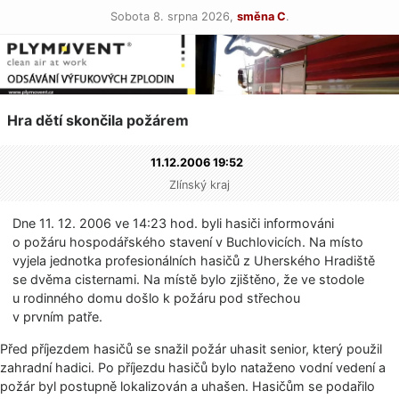
Sobota 8. srpna 2026,
směna C
.
Hra dětí skončila požárem
11.12.2006 19:52
Zlínský kraj
Dne 11. 12. 2006 ve 14:23 hod. byli hasiči informováni
o požáru hospodářského stavení v Buchlovicích. Na místo
vyjela jednotka profesionálních hasičů z Uherského Hradiště
se dvěma cisternami. Na místě bylo zjištěno, že ve stodole
u rodinného domu došlo k požáru pod střechou
v prvním patře.
Před příjezdem hasičů se snažil požár uhasit senior, který použil
zahradní hadici. Po příjezdu hasičů bylo nataženo vodní vedení a
požár byl postupně lokalizován a uhašen. Hasičům se podařilo