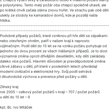
a polystyrenu. Tento malý požár oba chlapci společně uhasili, ale
po krátké chvíli začala sláma znovu hořet. Ve strachu pak obě děti
utekly ze stodoly ke kamarádovi domů, kde je později našla
hlídka.
----------------------------------------------------------------
------------------------------------------------------
Podobné případy požárů, které vzniknou při hře dětí se zápalkami
nebo otevřeným ohněm, patří v našem kraji k naprosto
výjimečným. Podíl dětí do 15 let se na vzniku požáru pohybuje od
jednoho do dvou procent ze všech hlášených případů. Je to dost
významná změna oproti dřívějším desetiletím, kdy děti zakládaly
daleko více požárů. Hlavním důvodem je pravděpodobně změna
cílové zábavy u dětí, při které v posledních letech převládají
moderní civilizační a elektronické hry. Svůj podíl sehrává
i dlouhodobá výchova a prevence před požáry u dětí.
Zlínský kraj
rok 2005 – celkový počet požárů v kraji – 707 / počet požárů
u dětí do 15 let – 9
kpt. Bc. Ivo Mitáček