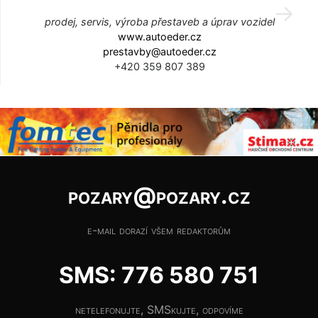
prodej, servis, výroba přestaveb a úprav vozidel
www.autoeder.cz
prestavby@autoeder.cz
+420 359 807 389
pozary@pozary.cz
e-mail dorazí všem redaktorům
SMS: 776 580 751
netelefonujte, SMSkujte, odpovíme