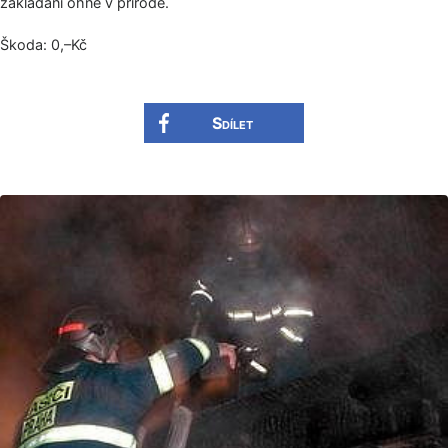
zakládání ohně v přírodě.
Škoda: 0,–Kč
Sdílet