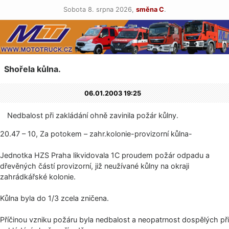
Sobota 8. srpna 2026,
směna C
.
Shořela kůlna.
06.01.2003 19:25
Nedbalost při zakládání ohně zavinila požár kůlny.
20.47 – 10, Za potokem – zahr.kolonie-provizorní kůlna-
Jednotka HZS Praha likvidovala 1C proudem požár odpadu a
dřevěných částí provizorní, již neužívané kůlny na okraji
zahrádkářské kolonie.
Kůlna byla do 1/3 zcela zničena.
Příčinou vzniku požáru byla nedbalost a neopatrnost dospělých při