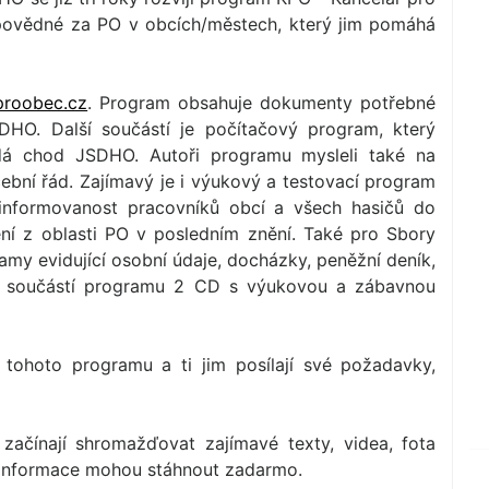
povědné za PO v obcích/městech, který jim pomáhá
proobec.cz
. Program obsahuje dokumenty potřebné
HO. Další součástí je počítačový program, který
dá chod JSDHO. Autoři programu mysleli také na
čební řád. Zajímavý je i výukový a testovací program
í informovanost pracovníků obcí a všech hasičů do
ení z oblasti PO v posledním znění. Také pro Sbory
my evidující osobní údaje, docházky, peněžní deník,
u součástí programu 2 CD s výukovou a zábavnou
ů tohoto programu a ti jim posílají své požadavky,
začínají shromažďovat zajímavé texty, videa, fota
vé informace mohou stáhnout zadarmo.