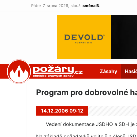
Pátek 7. srpna 2026,
slouží
směna B
.
POŽÁRY.cz
Zásahy
Hasi
Program pro dobrovolné h
14.12.2006 09:12
Vedení dokumentace JSDHO a SDH je 
Na základě požadavků velitelů a členů JSDH