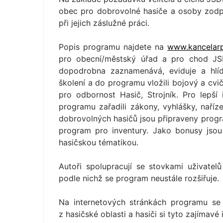
obec pro dobrovolné hasiče a osoby zod
při jejich záslužné práci.
Popis programu najdete na
www.kancelar
pro obecní/městský úřad a pro chod JSD
dopodrobna zaznamenává, eviduje a hlí
školení a do programu vložili bojový a cvi
pro odbornost Hasič, Strojník. Pro lepš
programu zařadili zákony, vyhlášky, naříz
dobrovolných hasičů jsou připraveny progra
program pro inventury. Jako bonusy jso
hasičskou tématikou.
Autoři spolupracují se stovkami uživatel
podle nichž se program neustále rozšiřuje.
Na internetových stránkách programu se 
z hasičské oblasti a hasiči si tyto zajíma