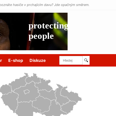
poznáte hasiče v prchajícím davu? Jde opačným směrem.
r
E-shop
Diskuze
🔍