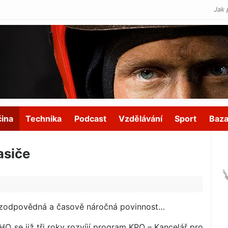
Jak 
čina
Technika
Podcast
Vzdělávání
Sport
Baza
asiče
zodpovědná a časově náročná povinnost…
O se již tři roky rozvíjí program KPO – Kancelář pro