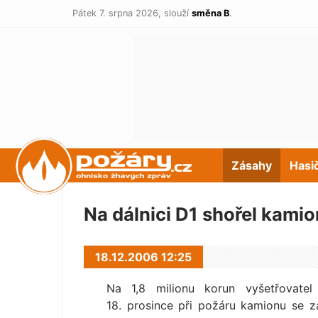
Pátek 7. srpna 2026,
slouží
směna B
.
POŽÁRY.cz
Zásahy
Hasi
Na dálnici D1 shořel kamio
18.12.2006 12:25
Na 1,8 milionu korun vyšetřovate
18. prosince při požáru kamionu se z