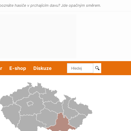
poznáte hasiče v prchajícím davu? Jde opačným směrem.
r
E-shop
Diskuze
🔍