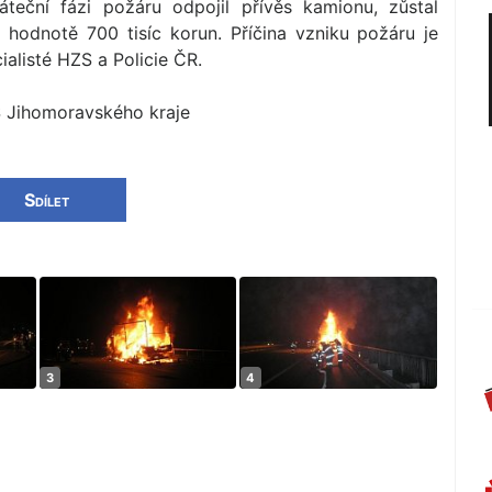
teční fázi požáru odpojil přívěs kamionu, zůstal
hodnotě 700 tisíc korun. Příčina vzniku požáru je
ialisté HZS a Policie ČR.
S Jihomoravského kra­je
Sdílet