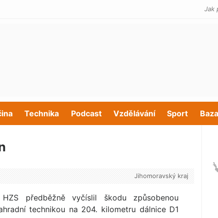
Jak 
čina
Technika
Podcast
Vzdělávání
Sport
Baza
n
Jihomoravský kraj
l HZS předběžně vyčíslil škodu způsobenou
ahradní technikou na 204. kilometru dálnice D1