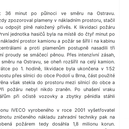
t 36 minut po půlnoci ve směru na Ostravu.
jízdy zpozoroval plameny v nákladním prostoru, stačil
 odpojit plně naložený přívěs. K likvidaci požáru
 První jednotka hasičů byla na místě do čtyř minut po
 nákladní prostor kamionu a požár se šířil i na kabinu
rocentrálami a proti plamenům postupně nasadili tři
dní proudy se smáčecí pěnou. Přes intenzívní zásah,
 směru na Ostravu, se oheň rozšířil na celý kamion.
átce po 1. hodině, likvidace byla ukončena v 1:52
ostu přes silnici do obce Podolí u Brna, část použité
ěna však stekla do prostoru mezi silnicí do obce a
Při požáru nebyl nikdo zraněn. Po uhašení vraku
čářům při očistě vozovky a zbytky pěnidla stáhli
ionu IVECO vyrobeného v roce 2001 vyšetřovatel
odnotu zničeného nákladu zahradní techniky pak na
obená požárem tedy dosáhla 1,8 milionu korun.