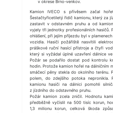
v okrese Brno-venkov.
Kamion IVECO s přívěsem začal hoře
Šestačtyřicetiletý řidič kamionu, který za 
zastavit v odstavném pruhu a od kamionu
vyjely tři jednotky profesionálních hasičů.
ohlášení, při jejím příjezdu byl v plamenech
vozidla. Hasiči požářiště nasvítili elekt
práškové ruční hasící přístroje a čtyři vo
který si vyžádal úplné uzavření dálnice ve
Požár se podařilo dostat pod kontrolu kr
hodin. Protože kamion hořel na dálničním m
smáčecí pěny stekla do okolního terénu. P
polem, do zdejšího potoka nepronikla. 
kamionu hasiči na dálnici pomohli silni
z jízdního do odstavného pruhu.
Požár kamion zcela zničil. Hodnotu kam
předběžně vyčíslil na 500 tisíc korun, h
1,3 milionu korun, celková škoda způs