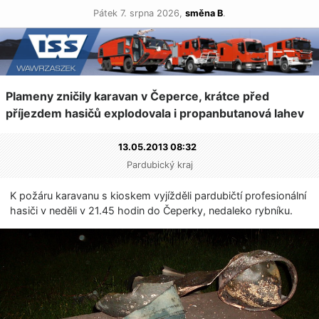
Pátek 7. srpna 2026,
směna B
.
Plameny zničily karavan v Čeperce, krátce před
příjezdem hasičů explodovala i propanbutano­vá lahev
13.05.2013 08:32
Pardubický kraj
K požáru karavanu s kioskem vyjížděli pardubičtí profesionální
hasiči v neděli v 21.45 hodin do Čeperky, nedaleko rybníku.