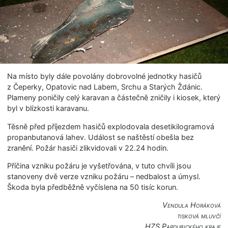
Na místo byly dále povolány dobrovolné jednotky hasičů
z Čeperky, Opatovic nad Labem, Srchu a Starých Ždánic.
Plameny poničily celý karavan a částečně zničily i kiosek, který
byl v blízkosti karavanu.
Těsně před příjezdem hasičů explodovala desetikilogramová
propanbutanová lahev. Událost se naštěstí obešla bez
zranění. Požár hasiči zlikvidovali v 22.24 hodin.
Příčina vzniku požáru je vyšetřována, v tuto chvíli jsou
stanoveny dvě verze vzniku požáru – nedbalost a úmysl.
Škoda byla předběžně vyčíslena na 50 tisíc korun.
Vendula Horáková
tisková mluvčí
HZS Pardubického kraje