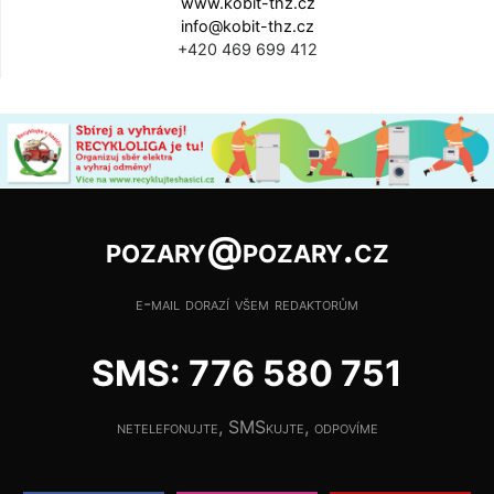
www.kobit-thz.cz
info@kobit-thz.cz
+420 469 699 412
pozary@pozary.cz
e-mail dorazí všem redaktorům
SMS: 776 580 751
netelefonujte, SMSkujte, odpovíme