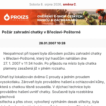
Sobota 8. srpna 2026,
směna C
.
Požár zahradní chatky v Břeclavi-Poštorné
28.01.2007 10:28
Neopatrnost při topení byla důvodem požáru zahradní chatky
v Břeclavi-Poštorné, který byl hasičům nahlášen dne
27. 1. 2007 v 11:34 hodin. Po příjezdu na místo byla chatka
plameny zasažená již v plném rozsahu.
Oheň byl lokalizován dvěma C proudy a jedním proudem
vysokotlaku. Zároveň bylo prováděno hašení a ochlazování kůlny,
která s chatkou těsně sousedila. V dýchací technice bylo
prováděno hašení uvnitř chatky. Současně byla rozebírána
plechová
střecha a přes otvor, vytvořený vytrháním desek střechy, byla