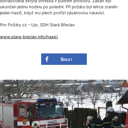
dohašována skrytá ohniska v půdním prostoru. Zásah byl
ukončen jednu hodinu po poledni. Při požáru byl lehce zraněn
jeden hasič, když mu plech prořízl zásahovou rukavici.
Pro Požáry.cz – Ujo, SDH Stará Břeclav
www.stara-breclav.info/hasici
Sdílet