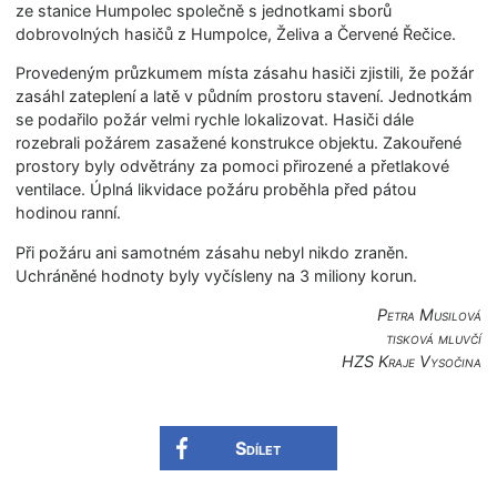
ze stanice Humpolec společně s jednotkami sborů
dobrovolných hasičů z Humpolce, Želiva a Červené Řečice.
Provedeným průzkumem místa zásahu hasiči zjistili, že požár
zasáhl zateplení a latě v půdním prostoru stavení. Jednotkám
se podařilo požár velmi rychle lokalizovat. Hasiči dále
rozebrali požárem zasažené konstrukce objektu. Zakouřené
prostory byly odvětrány za pomoci přirozené a přetlakové
ventilace. Úplná likvidace požáru proběhla před pátou
hodinou ranní.
Při požáru ani samotném zásahu nebyl nikdo zraněn.
Uchráněné hodnoty byly vyčísleny na 3 miliony korun.
Petra Musilová
tisková mluvčí
HZS Kraje Vysočina
Sdílet