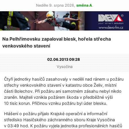
Neděle 9. srpna 2026,
směna A
.
Na Pelhřimovsku zapaloval blesk, hořela střecha
venkovského stavení
02.06.2013 09:28
Vysočina
Čtyři jednotky hasičů zasahovaly v neděli nad ránem u požáru
střechy venkovského stavení v katastru obce Želiv, místní
části Bolechov. Při požáru ani samotném zásahu nebyl nikdo
zraněn. Majiteli vznikla požárem škoda v předběžné výši
10 tisíc korun. Příčinou vzniku požáru byl úder blesku.
Hlášení o požáru přijalo Krajské operační a informační
středisko Hasičského záchranného sboru Kraje Vysočina
v 03:49 hod. K požáru vyjela jednotka profesionálních hasičů