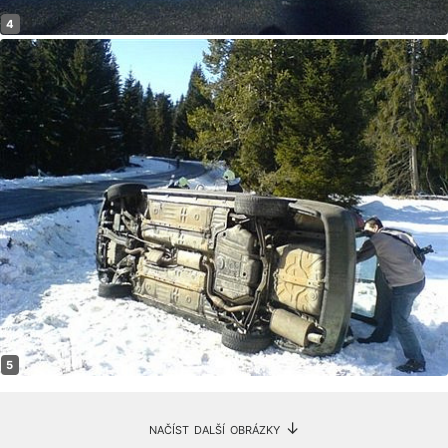
načíst další obrázky ↓