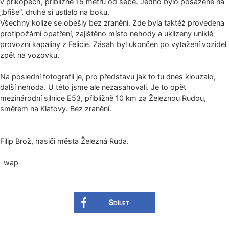
v příkopech, přibližně 15 metrů od sebe. Jedno bylo posazené na
„břiše“, druhé si ustlalo na boku.
Všechny kolize se obešly bez zranění. Zde byla taktéž provedena
protipožární opatření, zajištěno místo nehody a uklizeny uniklé
provozní kapaliny z Felicie. Zásah byl ukončen po vytažení vozidel
zpět na vozovku.
Na poslední fotografii je, pro představu jak to tu dnes klouzalo,
další nehoda. U této jsme ale nezasahovali. Je to opět
mezinárodní silnice E53, přibližně 10 km za Železnou Rudou,
směrem na Klatovy. Bez zranění.
Filip Brož, hasiči města Železná Ruda.
-wap-
Sdílet