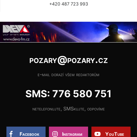
+420 487 723 993
pozary@pozary.cz
e-mail dorazí všem redaktorům
SMS: 776 580 751
netelefonujte, SMSkujte, odpovíme
Facebook
Instagram
YouTube