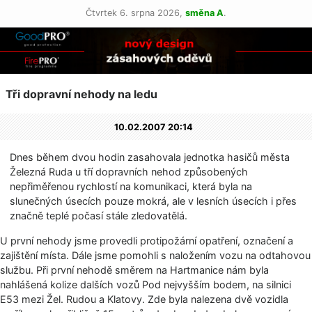
Čtvrtek 6. srpna 2026,
směna A
.
Tři dopravní nehody na ledu
10.02.2007 20:14
Dnes během dvou hodin zasahovala jednotka hasičů města
Železná Ruda u tří dopravních nehod způsobených
nepřiměřenou rychlostí na komunikaci, která byla na
slunečných úsecích pouze mokrá, ale v lesních úsecích i přes
značně teplé počasí stále zledovatělá.
U první nehody jsme provedli protipožární opatření, označení a
zajištění místa. Dále jsme pomohli s naložením vozu na odtahovou
službu. Při první nehodě směrem na Hartmanice nám byla
nahlášená kolize dalších vozů Pod nejvyšším bodem, na silnici
E53 mezi Žel. Rudou a Klatovy. Zde byla nalezena dvě vozidla