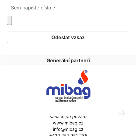
Generální partneři
sanace po požáru
www.mibag.cz
info@mibag.cz
+420 257 951 285