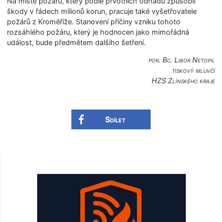
Na místě požáru, který podle prvotních odhadů způsobil
škody v řádech milionů korun, pracuje také vyšetřovatele
požárů z Kroměříže. Stanovení příčiny vzniku tohoto
rozsáhlého požáru, který je hodnocen jako mimořádná
událost, bude předmětem dalšího šetření.
por. Bc. Libor Netopil
tiskový mluvčí
HZS Zlínského kraje
Sdílet