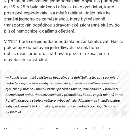
V požárem zasaženém jednopodlažním objektu o půdorysu
asi 15 × 25m bylo uloženo i několik tlakových lahví, které
postupně explodovaly. Na místě události došlo také ke
zranění jednoho ze zaměstnanců, který byl následně
transportován posádkou zdravotnické záchranné služby do
blízké nemocnice k dalšímu ošetření.
V 11:21 hodin se jednotkám podařilo požár lokalizovat. Hasiči
pokračují v dohašování jednotlivých ložisek hoření,
ochlazování prostoru a strhávání požárem zasaženích
stavebních konstrukcí.
Policisté na místě zajišťovali bezpečnost a dohlíželi na to, aby se k místu
nedostaly nepovolané osoby. Kriminalisté společně s vyšetřovatelem hasičů
nyní zjišťují přesnou příčinu vzniku požáru a také to, zda nedošlo k porušení
bezpečnosti práce. Plameny napáchaly předběžnou škodu za pět milionů korun.
Poničily pracovní stroje a veškeré vybavení haly. Případem se i nadále budou
zabývat kroměřížští kriminalisté, uvedla policejní mluvčí por. Mgr. Simona
Kyšnerová.