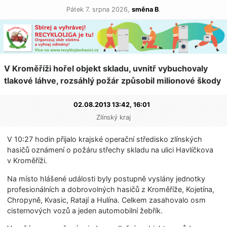
Pátek 7. srpna 2026,
směna B
.
V Kroměříži hořel objekt skladu, uvnitř vybuchovaly
tlakové láhve, rozsáhlý požár způsobil milionové škody
02.08.2013 13:42,
16:01
Zlínský kraj
V 10:27 hodin přijalo krajské operační středisko zlínských
hasičů oznámení o požáru střechy skladu na ulici Havlíčkova
v Kroměříži.
Na místo hlášené události byly postupně vyslány jednotky
profesionálních a dobrovolných hasičů z Kroměříže, Kojetína,
Chropyně, Kvasic, Ratají a Hulína. Celkem zasahovalo osm
cisternových vozů a jeden automobilní žebřík.