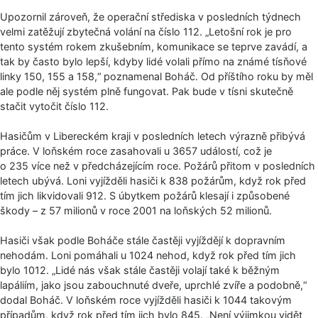
Upozornil zároveň, že operační střediska v posledních týdnech
velmi zatěžují zbytečná volání na číslo 112. „Letošní rok je pro
tento systém rokem zkušebním, komunikace se teprve zavádí, a
tak by často bylo lepší, kdyby lidé volali přímo na známé tísňové
linky 150, 155 a 158,“ poznamenal Boháč. Od příštího roku by měl
ale podle něj systém plně fungovat. Pak bude v tísni skutečně
stačit vytočit číslo 112.
Hasičům v Libereckém kraji v posledních letech výrazně přibývá
práce. V loňském roce zasahovali u 3657 událostí, což je
o 235 více než v předcházejícím roce. Požárů přitom v posledních
letech ubývá. Loni vyjížděli hasiči k 838 požárům, když rok před
tím jich likvidovali 912. S úbytkem požárů klesají i způsobené
škody – z 57 milionů v roce 2001 na loňských 52 milionů.
Hasiči však podle Boháče stále častěji vyjíždějí k dopravním
nehodám. Loni pomáhali u 1024 nehod, když rok před tím jich
bylo 1012. „Lidé nás však stále častěji volají také k běžným
lapáliím, jako jsou zabouchnuté dveře, uprchlé zvíře a podobně,“
dodal Boháč. V loňském roce vyjížděli hasiči k 1044 takovým
případům, když rok před tím jich bylo 845. „Není výjimkou vidět