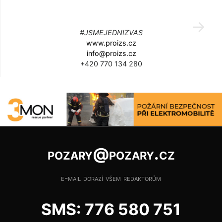
#JSMEJEDNIZVAS
www.proizs.cz
info@proizs.cz
+420 770 134 280
pozary@pozary.cz
e-mail dorazí všem redaktorům
SMS: 776 580 751