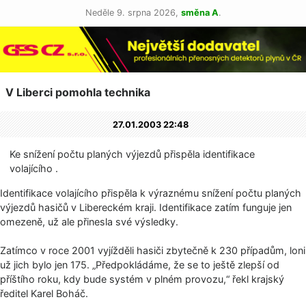
Neděle 9. srpna 2026,
směna A
.
V Liberci pomohla technika
27.01.2003 22:48
Ke snížení počtu planých výjezdů přispěla identifikace
volajícího .
Identifikace volajícího přispěla k výraznému snížení počtu planých
výjezdů hasičů v Libereckém kraji. Identifikace zatím funguje jen
omezeně, už ale přinesla své výsledky.
Zatímco v roce 2001 vyjížděli hasiči zbytečně k 230 případům, loni
už jich bylo jen 175. „Předpokládáme, že se to ještě zlepší od
příštího roku, kdy bude systém v plném provozu,“ řekl krajský
ředitel Karel Boháč.