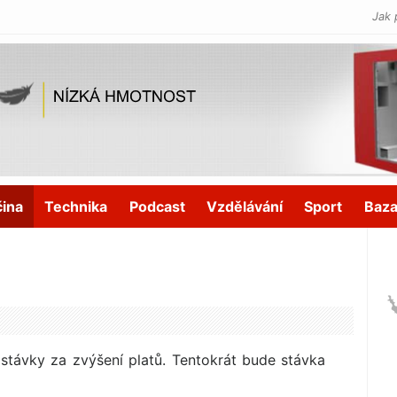
Jak 
čina
Technika
Podcast
Vzdělávání
Sport
Baza
do stávky za zvýšení platů. Tentokrát bude stávka