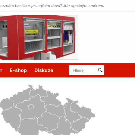
poznáte hasiče v prchajícím davu? Jde opačným směrem.
r
E-shop
Diskuze
🔍