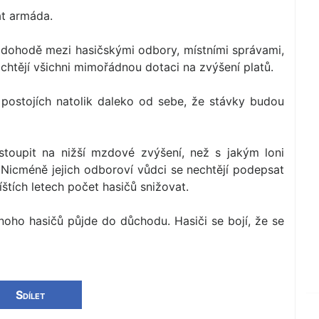
at armáda.
 dohodě mezi hasičskými odbory, místními správami,
 chtějí všichni mimořádnou dotaci na zvýšení platů.
 postojích natolik daleko od sebe, že stávky budou
istoupit na nižší mzdové zvýšení, než s jakým loni
. Nicméně jejich odboroví vůdci se nechtějí podepsat
štích letech počet hasičů snižovat.
mnoho hasičů půjde do důchodu. Hasiči se bojí, že se
Sdílet