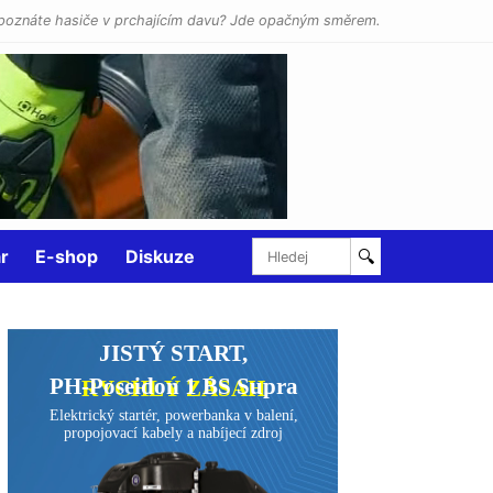
poznáte hasiče v prchajícím davu? Jde opačným směrem.
r
E-shop
Diskuze
🔍