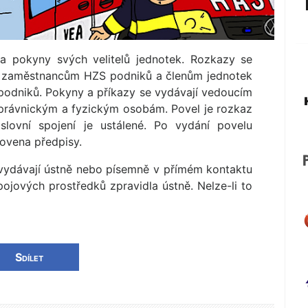
 a pokyny svých velitelů jednotek. Rozkazy se
y zaměstnancům HZS podniků a členům jednotek
podniků. Pokyny a příkazy se vydávají vedoucím
 právnickým a fyzickým osobám. Povel je rozkaz
lovní spojení je ustálené. Po vydání povelu
novena předpisy.
 vydávají ústně nebo písemně v přímém kontaktu
ojových prostředků zpravidla ústně. Nelze-li to
Sdílet