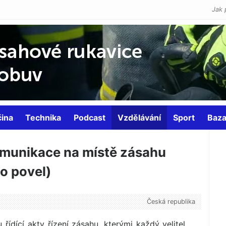
Jak 
čina
Technika
Podcast
Vzdělávání
Sport
Baza
omunikace na místě zásahu
o povel)
Česká republika
řídící akty řízení zásahu, kterými každý velitel