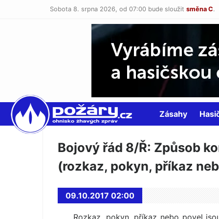
Sobota 8. srpna 2026,
od 07:00 bude sloužit
směna C
.
POŽÁRY.cz
Zásahy
Hasi
Bojový řád 8/Ř: Způsob k
(rozkaz, pokyn, příkaz neb
09.10.2017 02:00
Rozkaz, pokyn, příkaz nebo povel jsou 