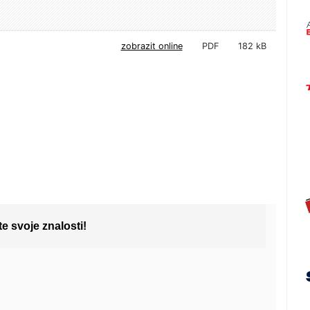
zobrazit online
PDF
182 kB