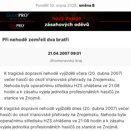
Pondělí 10. srpna 2026,
směna B
.
Při nehodě zemřeli dva bratři
21.04.2007 09:01
Jihomoravský kraj
K tragické dopravní nehodě vyjížděli včera (20. dubna 2007)
večer hasiči do okolí Vranovské přehrady na Znojemsku.
Nehoda byla operačnímu středisku HZS ohlášena ve 21:08
hodin a k zásahu vyjela jednotka profesionálních hasičů ze
stanice ve Znojmě.
K tragické dopravní nehodě vyjížděli dnes (20. dubna 2007) večer
hasiči do okolí Vranovské přehrady na Znojemsku. Nehoda byla
operačnímu středisku HZS ohlášena ve 21:08 hodin a k zásahu
vyjela jednotka profesionálních hasičů ze stanice ve Znojmě.