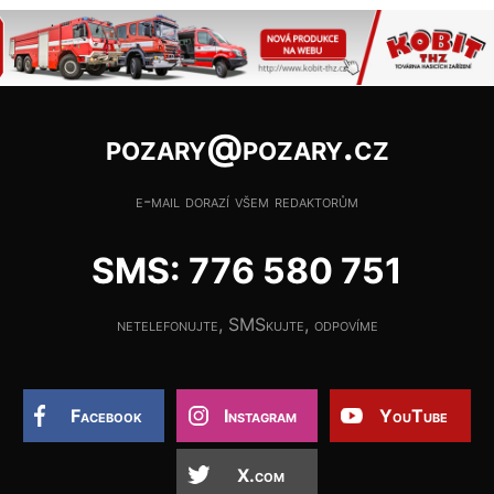
pozary@pozary.cz
e-mail dorazí všem redaktorům
SMS: 776 580 751
netelefonujte, SMSkujte, odpovíme
Facebook
Instagram
YouTube
X.com