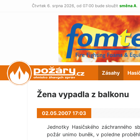
Čtvrtek 6. srpna 2026,
od 07:00 bude sloužit
směna A
.
POŽÁRY.cz
Zásahy
Hasi
Žena vypadla z balkonu
02.05.2007 17:03
Jednotky Hasičského záchranného sbo
požár unimo buněk, v poledne proběhl