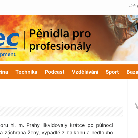
Jak 
čina
Technika
Podcast
Vzdělávání
Sport
Baza
ru hl. m. Prahy likvidovaly krátce po půlnoci
a záchrana ženy, vypadlé z balkonu a nedlouho