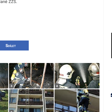
lané ZZS.
Sdílet