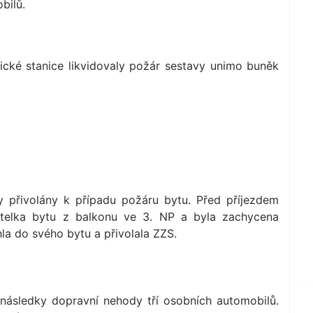
bilů.
ické stanice likvidovaly požár sestavy unimo buněk
y přivolány k případu požáru bytu. Před příjezdem
atelka bytu z balkonu ve 3. NP a byla zachycena
hla do svého bytu a přivolala ZZS.
 následky dopravní nehody tří osobních automobilů.