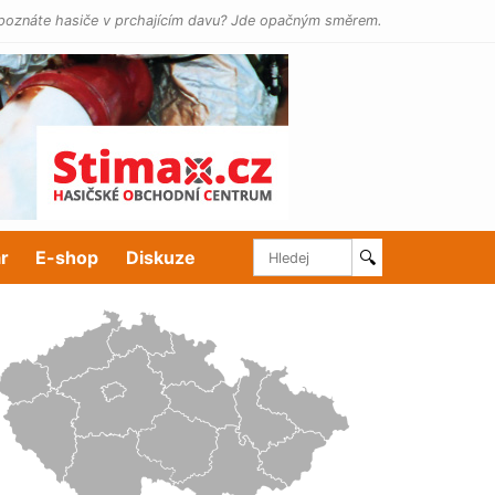
poznáte hasiče v prchajícím davu? Jde opačným směrem.
r
E-shop
Diskuze
🔍