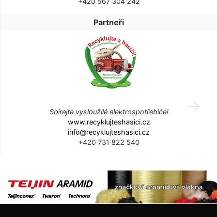
+420 567 304 242
Partneři
Sbírejte vysloužilé elektrospotřebiče!
www.recyklujteshasici.cz
info@recyklujteshasici.cz
+420 731 822 540