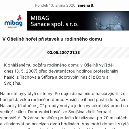
Pondělí 10. srpna 2026,
směna B
.
V Ošelíně hořel přístavek u rodinného domu
03.05.2007 21:33
K ohlášenému požáru rodinného domu v Ošelíně vyjížděli
dnes (3. 5. 2007) před devatenáctou hodinou profesionální
hasiči z Tachova a Stříbra a dobrovolní hasiči z Boru a
Svojšína.
Na místě byly čtyři cisterny. Po dojezdu na místo hasiči zjistili, že
hoří přístavek u rodinného domu. Hasiči se ihned pustili do hašení.
Nasadily tři útočné ,,C“ proudy vody a jeden vysokotlaký proud na
vedlejší kůlnu. Dobrovolní hasiči ze Svojšína zřídili čerpací
stanoviště. Požár se hasičům podařilo lokalizovat po 20 minutách
a zlikvidovat po necelých dvou hodinách. Aby mohli dohasit skytá