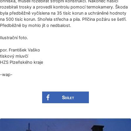
ohniska, museli rozebírat stropní konstrukci. Nakonec hasiči
rozebírali trosky a provedli kontrolu pomocí termokamery. Škoda
byla předběžně vyčíslena na 35 tisíc korun a uchráněné hodnoty
na 500 tisíc korun. Shořela střecha a pila. Příčina požáru se šetří.
Předběžně by mohlo jít o nedbalost.
Ilustrační foto.
por. František Vaško
tiskový mluvčí
HZS Plzeňského kraje
-wap-
Sdílet