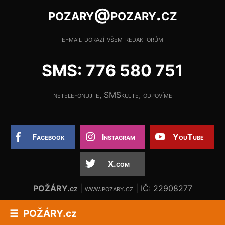
pozary@pozary.cz
e-mail dorazí všem redaktorům
SMS: 776 580 751
netelefonujte, SMSkujte, odpovíme
Facebook
Instagram
YouTube
X.com
POŽÁRY.cz
| www.pozary.cz | IČ: 22908277
POŽÁRY.cz