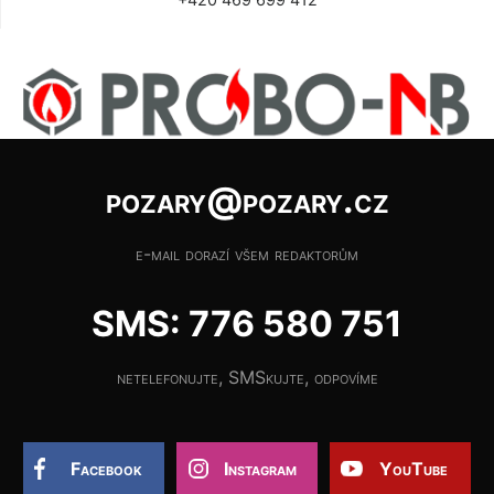
pozary@pozary.cz
e-mail dorazí všem redaktorům
SMS: 776 580 751
netelefonujte, SMSkujte, odpovíme
Facebook
Instagram
YouTube