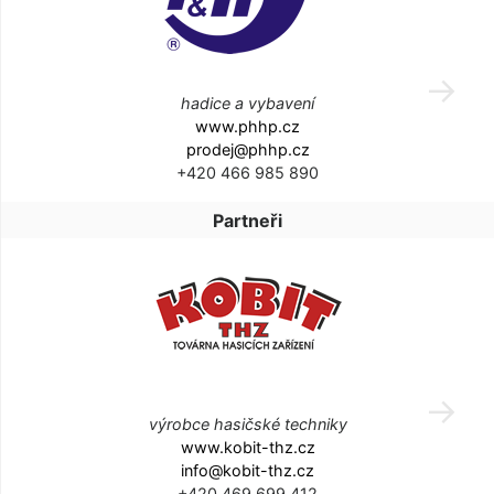
hadice a vybavení
www.phhp.cz
prodej@phhp.cz
+420 466 985 890
Partneři
výrobce hasičské techniky
www.kobit-thz.cz
info@kobit-thz.cz
+420 469 699 412