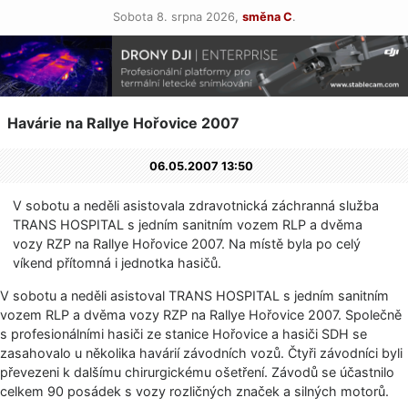
Sobota 8. srpna 2026,
směna C
.
Havárie na Rallye Hořovice 2007
06.05.2007 13:50
V sobotu a neděli asistovala zdravotnická záchranná služba
TRANS HOSPITAL s jedním sanitním vozem RLP a dvěma
vozy RZP na Rallye Hořovice 2007. Na místě byla po celý
víkend přítomná i jednotka hasičů.
V sobotu a neděli asistoval TRANS HOSPITAL s jedním sanitním
vozem RLP a dvěma vozy RZP na Rallye Hořovice 2007. Společně
s profesionálními hasiči ze stanice Hořovice a hasiči SDH se
zasahovalo u několika havárií závodních vozů. Čtyři závodníci byli
převezeni k dalšímu chirurgickému ošetření. Závodů se účastnilo
celkem 90 posádek s vozy rozličných značek a silných motorů.