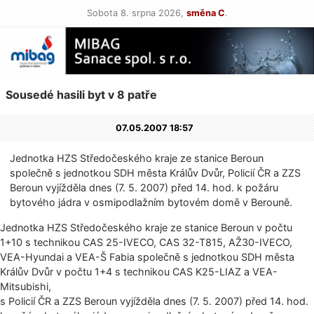
Sobota 8. srpna 2026,
směna C
.
Sousedé hasili byt v 8 patře
07.05.2007 18:57
Jednotka HZS Středočeského kraje ze stanice Beroun
společně s jednotkou SDH města Králův Dvůr, Policií ČR a ZZS
Beroun vyjížděla dnes (7. 5. 2007) před 14. hod. k požáru
bytového jádra v osmipodlažním bytovém domě v Berouně.
Jednotka HZS Středočeského kraje ze stanice Beroun v počtu
1+10 s technikou CAS 25-IVECO, CAS 32-T815, AŽ30-IVECO,
VEA-Hyundai a VEA-Š Fabia společně s jednotkou SDH města
Králův Dvůr v počtu 1+4 s technikou CAS K25-LIAZ a VEA-
Mitsubishi,
s Policií ČR a ZZS Beroun vyjížděla dnes (7. 5. 2007) před 14. hod.