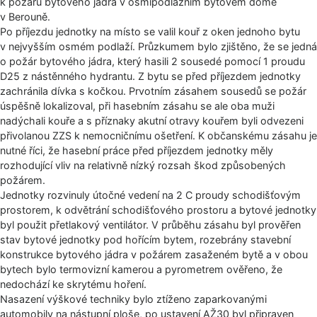
k požáru bytového jádra v osmipodlažním bytovém domě
v Berouně.
Po příjezdu jednotky na místo se valil kouř z oken jednoho bytu
v nejvyšším osmém podlaží. Průzkumem bylo zjištěno, že se jedná
o požár bytového jádra, který hasili 2 sousedé pomocí 1 proudu
D25 z nástěnného hydrantu. Z bytu se před příjezdem jednotky
zachránila dívka s kočkou. Prvotním zásahem sousedů se požár
úspěšně lokalizoval, při hasebním zásahu se ale oba muži
nadýchali kouře a s příznaky akutní otravy kouřem byli odvezeni
přivolanou ZZS k nemocničnímu ošetření. K občanskému zásahu je
nutné říci, že hasební práce před příjezdem jednotky měly
rozhodující vliv na relativně nízký rozsah škod způsobených
požárem.
Jednotky rozvinuly útočné vedení na 2 C proudy schodišťovým
prostorem, k odvětrání schodišťového prostoru a bytové jednotky
byl použit přetlakový ventilátor. V průběhu zásahu byl prověřen
stav bytové jednotky pod hořícím bytem, rozebrány stavební
konstrukce bytového jádra v požárem zasaženém bytě a v obou
bytech bylo termovizní kamerou a pyrometrem ověřeno, že
nedochází ke skrytému hoření.
Nasazení výškové techniky bylo ztíženo zaparkovanými
automobily na nástupní ploše, po ustavení AŽ30 byl připraven