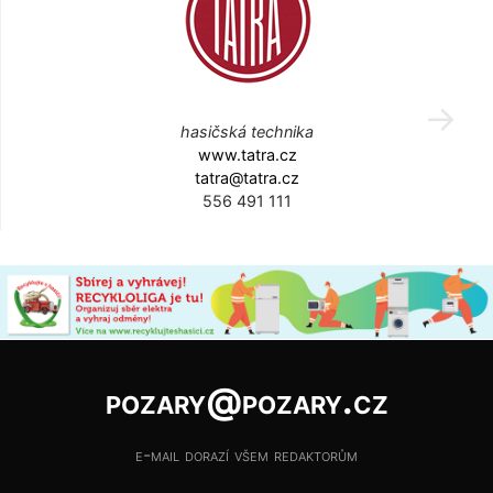
hasičská technika
www.tatra.cz
tatra@tatra.cz
556 491 111
pozary@pozary.cz
e-mail dorazí všem redaktorům