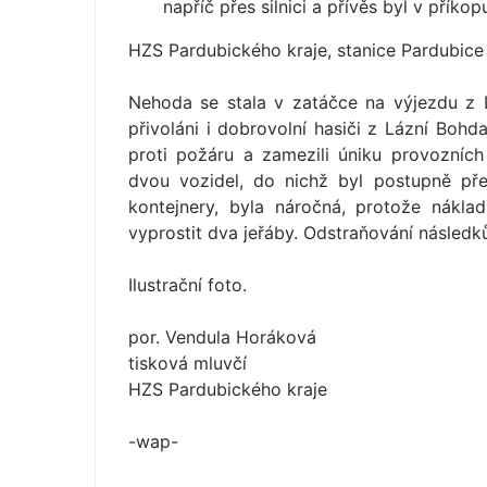
napříč přes silnici a přívěs byl v příkop
HZS Pardubického kraje, stanice Pardubice
Nehoda se stala v zatáčce na výjezdu z
přivoláni i dobrovolní hasiči z Lázní Bohd
proti požáru a zamezili úniku provozních
dvou vozidel, do nichž byl postupně př
kontejnery, byla náročná, protože nákla
vyprostit dva jeřáby. Odstraňování následk
Ilustrační foto.
por. Vendula Horáková
tisková mluvčí
HZS Pardubického kraje
-wap-