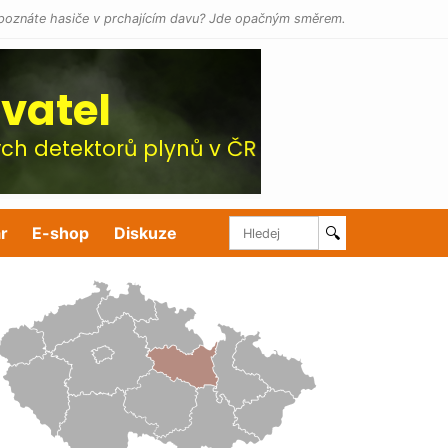
poznáte hasiče v prchajícím davu? Jde opačným směrem.
r
E-shop
Diskuze
🔍