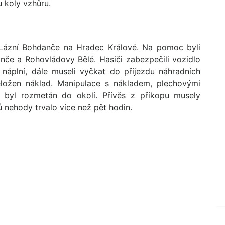
u koly vzhůru.
 Lázní Bohdanče na Hradec Králové. Na pomoc byli
anče a Rohovládovy Bělé. Hasiči zabezpečili vozidlo
 náplní, dále museli vyčkat do příjezdu náhradních
eložen náklad. Manipulace s nákladem, plechovými
d byl rozmetán do okolí. Přívěs z příkopu musely
ů nehody trvalo více než pět hodin.