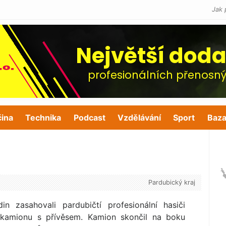
Jak 
čina
Technika
Podcast
Vzdělávání
Sport
Baza
Pardubický kraj
 zasahovali pardubičtí profesionální hasiči
kamionu s přívěsem. Kamion skončil na boku