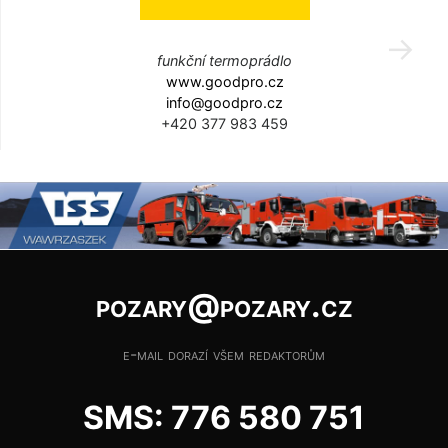
funkční termoprádlo
www.goodpro.cz
info@goodpro.cz
+420 377 983 459
pozary@pozary.cz
e-mail dorazí všem redaktorům
SMS: 776 580 751