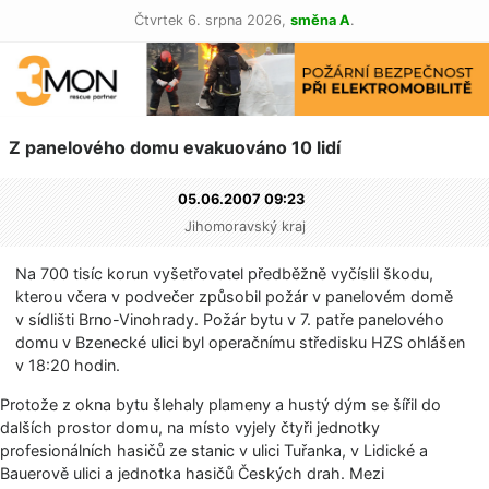
Čtvrtek 6. srpna 2026,
směna A
.
Z panelového domu evakuováno 10 lidí
05.06.2007 09:23
Jihomoravský kraj
Na 700 tisíc korun vyšetřovatel předběžně vyčíslil škodu,
kterou včera v podvečer způsobil požár v panelovém domě
v sídlišti Brno-Vinohrady. Požár bytu v 7. patře panelového
domu v Bzenecké ulici byl operačnímu středisku HZS ohlášen
v 18:20 hodin.
Protože z okna bytu šlehaly plameny a hustý dým se šířil do
dalších prostor domu, na místo vyjely čtyři jednotky
profesionálních hasičů ze stanic v ulici Tuřanka, v Lidické a
Bauerově ulici a jednotka hasičů Českých drah. Mezi