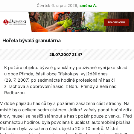
Čtvrtek 6. srpna 2026,
směna A
.
Hořela bývalá granulárna
29.07.2007 21:47
K požáru objektu bývalé granulárny používané nyní jako sklad
u obce Přimda, části obce Třískolupy, vyjížděli dnes
(29. 7. 2007) po sedmnácté hodině profesionální hasiči
z Tachova a dobrovolní hasiči z Boru, Přimdy a Bělé nad
Radbuzou.
V době příjezdu hasičů byla požárem zasažena část střechy. Na
místě bylo celkem sedm cisteren. Jelikož začaly padat boční zdi a
krov, museli se hasiči stáhnout a hasit požár pouze z venku. Před
osmnáctou hodinou byla povolána k události automobilní plošina.
Požárem byla zasažena část objektu 20 × 10 metrů. Místní