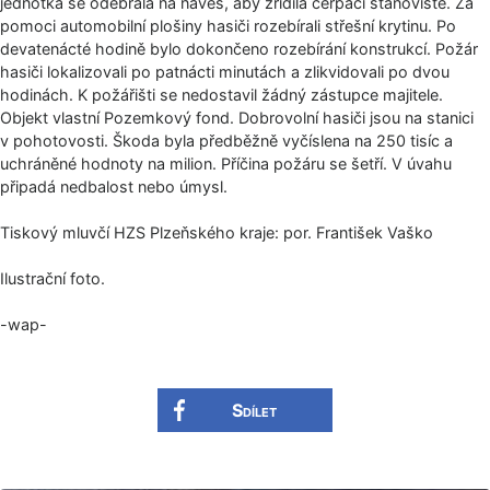
jednotka se odebrala na náves, aby zřídila čerpací stanoviště. Za
pomoci automobilní plošiny hasiči rozebírali střešní krytinu. Po
devatenácté hodině bylo dokončeno rozebírání konstrukcí. Požár
hasiči lokalizovali po patnácti minutách a zlikvidovali po dvou
hodinách. K požářišti se nedostavil žádný zástupce majitele.
Objekt vlastní Pozemkový fond. Dobrovolní hasiči jsou na stanici
v pohotovosti. Škoda byla předběžně vyčíslena na 250 tisíc a
uchráněné hodnoty na milion. Příčina požáru se šetří. V úvahu
připadá nedbalost nebo úmysl.
Tiskový mluvčí HZS Plzeňského kraje: por. František Vaško
Ilustrační foto.
-wap-
Sdílet