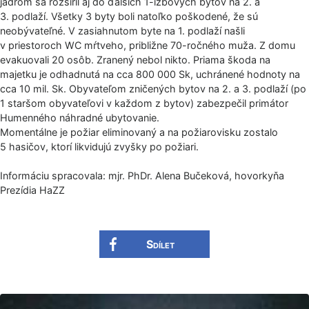
jadrom sa rozšíril aj do ďalších 1-izbových bytov na 2. a
3. podlaží. Všetky 3 byty boli natoľko poškodené, že sú
neobývateľné. V zasiahnutom byte na 1. podlaží našli
v priestoroch WC mŕtveho, približne 70-ročného muža. Z domu
evakuovali 20 osôb. Zranený nebol nikto. Priama škoda na
majetku je odhadnutá na cca 800 000 Sk, uchránené hodnoty na
cca 10 mil. Sk. Obyvateľom zničených bytov na 2. a 3. podlaží (po
1 staršom obyvateľovi v každom z bytov) zabezpečil primátor
Humenného náhradné ubytovanie.
Momentálne je požiar eliminovaný a na požiarovisku zostalo
5 hasičov, ktorí likvidujú zvyšky po požiari.
Informáciu spracovala: mjr. PhDr. Alena Bučeková, hovorkyňa
Prezídia HaZZ
Sdílet