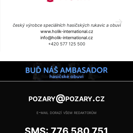
český výrobce speciálních hasičských rukavic a obuvi
www.holik-international.cz
info@holik-international.cz
+420 577 125 500
pozary@pozary.cz
e-mail dorazí všem redaktorům
SMS: 776 580 751