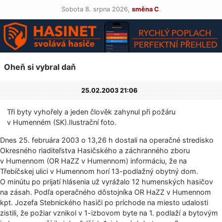
Sobota 8. srpna 2026,
směna C
.
Oheň si vybral daň
25.02.2003 21:06
Tři byty vyhořely a jeden člověk zahynul při požáru
v Humenném (SK).Ilustrač­ní foto.
Dnes 25. februára 2003 o 13,26 h dostali na operačné stredisko
Okresného riaditeľstva Hasičského a záchranného zboru
v Humennom (OR HaZZ v Humennom) informáciu, že na
Třebíčskej ulici v Humennom horí 13-podlažný obytný dom.
O minútu po prijatí hlásenia už vyrážalo 12 humenských hasičov
na zásah. Podľa operačného dôstojníka OR HaZZ v Humennom
kpt. Jozefa Stebnického hasiči po príchode na miesto udalosti
zistili, že požiar vznikol v 1-izbovom byte na 1. podlaží a bytovým