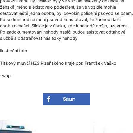
provozní kapaliny. Jelikož byly ve vozidle nalezeny doklady na
ženské jméno a existovalo podezření, že ve vozidle mohla
cestovat ještě jedna osoba, byl povolán policejní psovod se psem.
Po sedmé hodině ranní psovod konstatoval, že žádnou další
osobu nenašel. Silnice je v úseku, kde k nehodě došlo, uzavřena.
Po zadokumentování nehody hasiči budou asistovat odtahové
službě a odstraňovat následky nehody.
Ilustrační foto.
Tiskový mluvčí HZS Plzeňského kraje por. František Vaško
-wap-
Sdílet