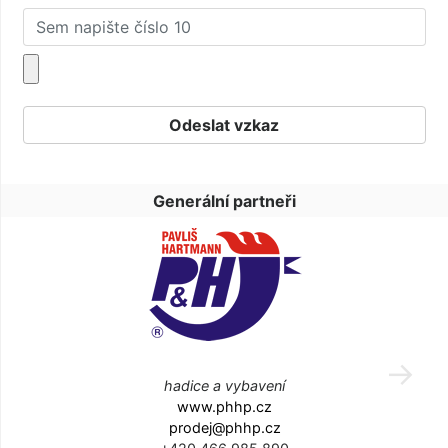
Generální partneři
hadice a vybavení
www.phhp.cz
prodej@phhp.cz