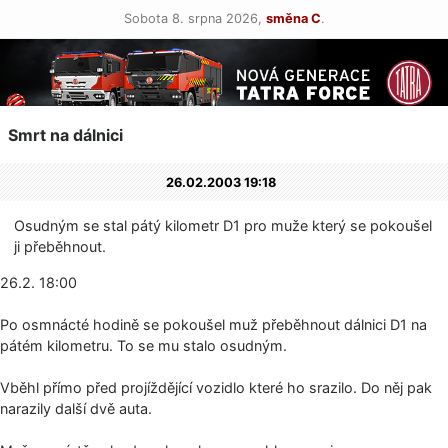
Sobota 8. srpna 2026,
směna C
.
Smrt na dálnici
26.02.2003 19:18
Osudným se stal pátý kilometr D1 pro muže který se pokoušel
ji přeběhnout.
26.2. 18:00
Po osmnácté hodině se pokoušel muž přeběhnout dálnici D1 na
pátém kilometru. To se mu stalo osudným.
Vběhl přímo před projíždějící vozidlo které ho srazilo. Do něj pak
narazily další dvě auta.