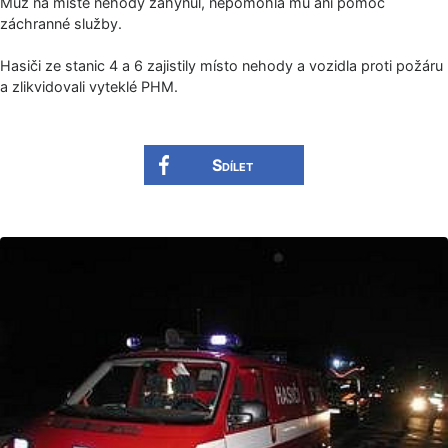
Muž na místě nehody zahynul, nepomohla mu ani pomoc
záchranné služby.
Hasiči ze stanic 4 a 6 zajistily místo nehody a vozidla proti požáru
a zlikvidovali vyteklé PHM.
Sdílet