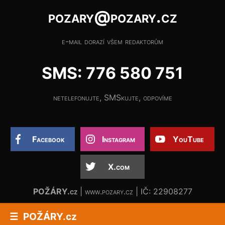
pozary@pozary.cz
e-mail dorazí všem redaktorům
SMS: 776 580 751
netelefonujte, SMSkujte, odpovíme
Facebook
Instagram
YouTube
X.com
POŽÁRY.cz
| www.pozary.cz | IČ: 22908277
POŽÁRY.cz