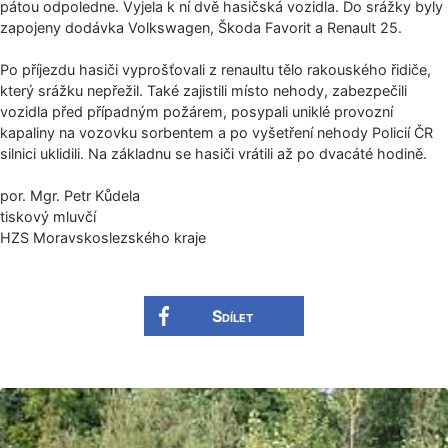
pátou odpoledne. Vyjela k ní dvě hasičská vozidla. Do srážky byly
zapojeny dodávka Volkswagen, Škoda Favorit a Renault 25.
Po příjezdu hasiči vyprošťovali z renaultu tělo rakouského řidiče,
který srážku nepřežil. Také zajistili místo nehody, zabezpečili
vozidla před případným požárem, posypali uniklé provozní
kapaliny na vozovku sorbentem a po vyšetření nehody Policií ČR
silnici uklidili. Na základnu se hasiči vrátili až po dvacáté hodině.
por. Mgr. Petr Kůdela
tiskový mluvčí
HZS Moravskoslezské­ho kraje
Sdílet