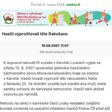
Čtvrtek 6. srpna 2026,
směna A
.
Hasiči vyprošťovali tělo Rakušana
16.08.2007 11:07
Moravskoslezský kraj
K dopravní nehodě tří vozidel v Karviné-Loukách vyjela ve
středu 15. 8. 2007 vpodvečer jednotka Hasičského
záchranného sboru Moravskoslezského kraje ze stanice
v Karviné. Hasiči museli vyprostit tělo rakouského řidiče
z Renaultu 25. Ve druhém vozidle byli zraněni dva muži, které
sanitky odvezly do karvinské nemocnice. Hasiči také uklízeli
vozovku po nehodě.
Nehodu na silnici v karvinské části Louky nedaleko zdejšího
kostela oznámila na operační středisko hasičů Policie ČR před půl