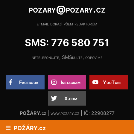
pozary@pozary.cz
e-mail dorazí všem redaktorům
SMS: 776 580 751
netelefonujte, SMSkujte, odpovíme
Facebook
Instagram
YouTube
X.com
POŽÁRY.cz
| www.pozary.cz | IČ: 22908277
POŽÁRY.cz