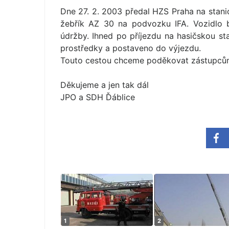
Dne 27. 2. 2003 předal HZS Praha na stani
žebřík AZ 30 na podvozku IFA. Vozidlo 
údržby. Ihned po příjezdu na hasičskou st
prostředky a postaveno do výjezdu.
Touto cestou chceme poděkovat zástupcům 
Děkujeme a jen tak dál
JPO a SDH Ďáblice