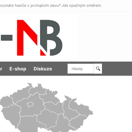
poznáte hasiče v prchajícím davu? Jde opačným směrem.
r
E-shop
Diskuze
🔍