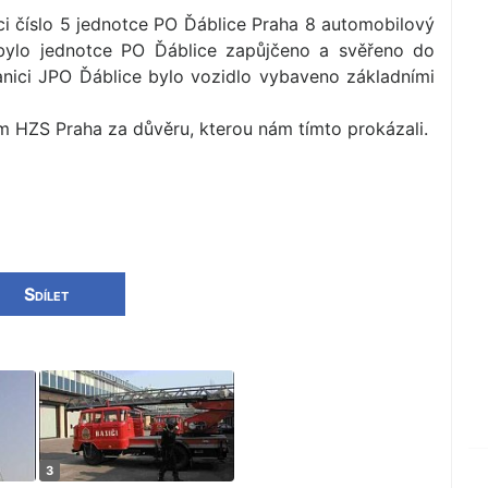
ci číslo 5 jednotce PO Ďáblice Praha 8 automobilový
bylo jednotce PO Ďáblice zapůjčeno a svěřeno do
anici JPO Ďáblice bylo vozidlo vybaveno základními
HZS Praha za důvěru, kterou nám tímto prokázali.
Sdílet