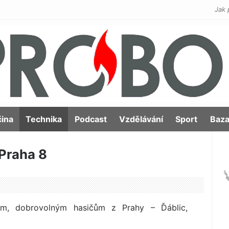
Jak 
čina
Technika
Podcast
Vzdělávání
Sport
Baza
 Praha 8
gům, dobrovolným hasičům z Prahy – Ďáblic,