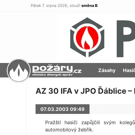
Pátek 7. srpna 2026,
slouží
směna B
.
POŽÁRY.cz
Zásahy
Hasi
AZ 30 IFA v JPO Ďáblice –
07.03.2003 09:49
Pražští hasiči zapůjčili svým kole
automobilový žebřík.