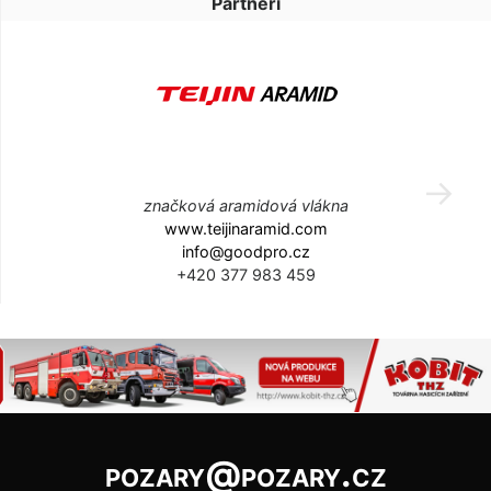
Partneři
značková aramidová vlákna
www.teijinaramid.com
info@goodpro.cz
+420 377 983 459
pozary@pozary.cz