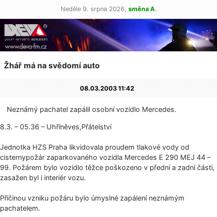
Neděle 9. srpna 2026,
směna A
.
Žhář má na svědomí auto
08.03.2003 11:42
Neznámý pachatel zapálil osobní vozidlo Mercedes.
8.3. – 05.36 – Uhříněves,Přá­telství
Jednotka HZS Praha likvidovala proudem tlakové vody od
cisternypožár zaparkovaného vozidla Mercedes E 290 MEJ 44 –
99. Požárem bylo vozidlo těžce poškozeno v přední a zadní části,
zasažen byl i interiér vozu.
Příčinou vzniku požáru bylo úmyslné zapálení neznámým
pachatelem.