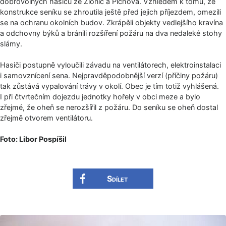
dobrovolných hasičů ze Zlonic a Plchova. Vzhledem k tomu, že
konstrukce seníku se zhroutila ještě před jejich příjezdem, omezili
se na ochranu okolních budov. Zkrápěli objekty vedlejšího kravína
a odchovny býků a bránili rozšíření požáru na dva nedaleké stohy
slámy.
Hasiči postupně vyloučili závadu na ventilátorech, elektroinstalaci
i samovznícení sena. Nejpravděpodobnější verzí (příčiny požáru)
tak zůstává vypalování trávy v okolí. Obec je tím totiž vyhlášená.
I při čtvrtečním dojezdu jednotky hořely v obci meze a bylo
zřejmé, že oheň se nerozšířil z požáru. Do seníku se oheň dostal
zřejmě otvorem ventilátoru.
Foto: Libor Pospíšil
Sdílet