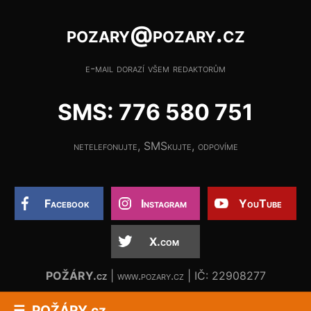
pozary@pozary.cz
e-mail dorazí všem redaktorům
SMS: 776 580 751
netelefonujte, SMSkujte, odpovíme
Facebook
Instagram
YouTube
X.com
POŽÁRY.cz
| www.pozary.cz | IČ: 22908277
POŽÁRY.cz