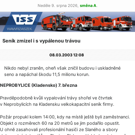
Neděle 9. srpna 2026,
směna A
.
Seník zmizel i s vypálenou trávou
08.03.2003 12:08
Nikdo nebyl zraněn, oheň však zničil budovu i uskladněné
seno a napáchal škodu 11,5 milionu korun.
NEPROBYLICE (Kladensko) 7. března
Pravděpodobně kvůli vypalování trávy shořel ve čtvrtek
v Neprobylicích na Kladensku velkokapacitní seník firmy.
Požár propukl kolem 14:00, kdy na místě ještě byli zaměstnanci.
Objekt o rozměrech 60 na 20 metrů se jim podařilo opustit.
U ohně zasahovali profesionální hasiči ze Slaného a sbory