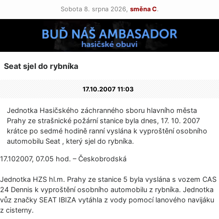
Sobota 8. srpna 2026,
směna C
.
Seat sjel do rybníka
17.10.2007 11:03
Jednotka Hasičského záchranného sboru hlavního města
Prahy ze strašnické požární stanice byla dnes, 17. 10. 2007
krátce po sedmé hodině ranní vyslána k vyproštění osobního
automobilu Seat , který sjel do rybníka.
17.102007, 07.05 hod. – Českobrodská
Jednotka HZS hl.m. Prahy ze stanice 5 byla vyslána s vozem CAS
24 Dennis k vyproštění osobního automobilu z rybníka. Jednotka
vůz značky SEAT IBIZA vytáhla z vody pomocí lanového navijáku
z cisterny.