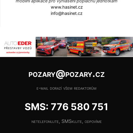
mobilní aplikace pro vyhlášení poplachu jednotkám
www.hasinet.cz
info@hasinet.cz
pozary@pozary.cz
e-mail dorazí všem redaktorům
SMS: 776 580 751
netelefonujte, SMSkujte, odpovíme