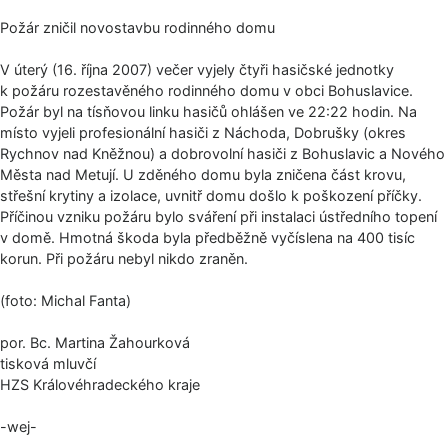
Požár zničil novostavbu rodinného domu
V úterý (16. října 2007) večer vyjely čtyři hasičské jednotky
k požáru rozestavěného rodinného domu v obci Bohuslavice.
Požár byl na tísňovou linku hasičů ohlášen ve 22:22 hodin. Na
místo vyjeli profesionální hasiči z Náchoda, Dobrušky (okres
Rychnov nad Kněžnou) a dobrovolní hasiči z Bohuslavic a Nového
Města nad Metují. U zděného domu byla zničena část krovu,
střešní krytiny a izolace, uvnitř domu došlo k poškození příčky.
Příčinou vzniku požáru bylo sváření při instalaci ústředního topení
v domě. Hmotná škoda byla předběžně vyčíslena na 400 tisíc
korun. Při požáru nebyl nikdo zraněn.
(foto: Michal Fanta)
por. Bc. Martina Žahourková
tisková mluvčí
HZS Královéhradeckého kraje
-wej-