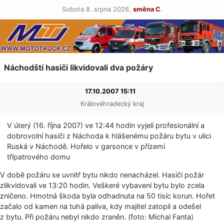
Sobota 8. srpna 2026,
směna C
.
Náchodští hasiči likvidovali dva požáry
17.10.2007 15:11
Královéhradecký kraj
V úterý (16. října 2007) ve 12:44 hodin vyjeli profesionální a
dobrovolní hasiči z Náchoda k hlášenému požáru bytu v ulici
Ruská v Náchodě. Hořelo v garsonce v přízemí
třípatrového domu
V době požáru se uvnitř bytu nikdo nenacházel. Hasiči požár
zlikvidovali ve 13:20 hodin. Veškeré vybavení bytu bylo zcela
zničeno. Hmotná škoda byla odhadnuta na 50 tisíc korun. Hořet
začalo od kamen na tuhá paliva, kdy majitel zatopil a odešel
z bytu. Při požáru nebyl nikdo zraněn. (foto: Michal Fanta)