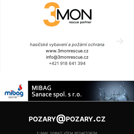
hasičské vybavení a požární ochrana
www.3monrescue.cz
info@3monrescue.cz
+421 918 641 394
pozary@pozary.cz
e-mail dorazí všem redaktorům