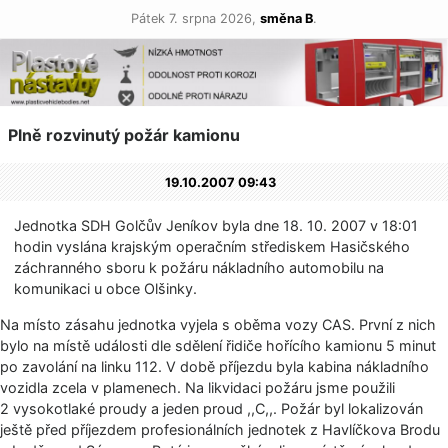
Pátek 7. srpna 2026,
směna B
.
Plně rozvinutý požár kamionu
19.10.2007 09:43
Jednotka SDH Golčův Jeníkov byla dne 18. 10. 2007 v 18:01
hodin vyslána krajským operačním střediskem Hasičského
záchranného sboru k požáru nákladního automobilu na
komunikaci u obce Olšinky.
Na místo zásahu jednotka vyjela s oběma vozy CAS. První z nich
bylo na místě události dle sdělení řidiče hořícího kamionu 5 minut
po zavolání na linku 112. V době příjezdu byla kabina nákladního
vozidla zcela v plamenech. Na likvidaci požáru jsme použili
2 vysokotlaké proudy a jeden proud ,,C,,. Požár byl lokalizován
ještě před příjezdem profesionálních jednotek z Havlíčkova Brodu