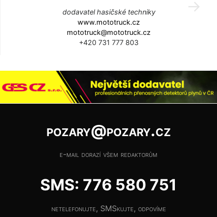
dodavatel hasičské techniky
www.mototruck.cz
mototruck@mototruck.cz
+420 731 777 803
pozary@pozary.cz
e-mail dorazí všem redaktorům
SMS: 776 580 751
netelefonujte, SMSkujte, odpovíme