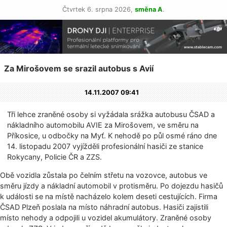
Čtvrtek 6. srpna 2026,
směna A
.
Za Mirošovem se srazil autobus s Avií
14.11.2007 09:41
Tři lehce zraněné osoby si vyžádala srážka autobusu ČSAD a
nákladního automobilu AVIE za Mirošovem, ve směru na
Příkosice, u odbočky na Myť. K nehodě po půl osmé ráno dne
14. listopadu 2007 vyjížděli profesionální hasiči ze stanice
Rokycany, Policie ČR a ZZS.
Obě vozidla zůstala po čelním střetu na vozovce, autobus ve
směru jízdy a nákladní automobil v protisměru. Po dojezdu hasičů
k události se na místě nacházelo kolem deseti cestujících. Firma
ČSAD Plzeň poslala na místo náhradní autobus. Hasiči zajistili
místo nehody a odpojili u vozidel akumulátory. Zraněné osoby