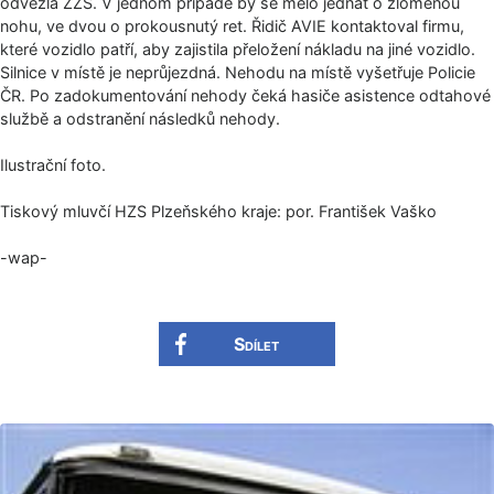
odvezla ZZS. V jednom případě by se mělo jednat o zlomenou
nohu, ve dvou o prokousnutý ret. Řidič AVIE kontaktoval firmu,
které vozidlo patří, aby zajistila přeložení nákladu na jiné vozidlo.
Silnice v místě je neprůjezdná. Nehodu na místě vyšetřuje Policie
ČR. Po zadokumentování nehody čeká hasiče asistence odtahové
službě a odstranění následků nehody.
Ilustrační foto.
Tiskový mluvčí HZS Plzeňského kraje: por. František Vaško
-wap-
Sdílet